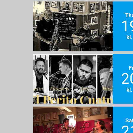
Th
1
kl
F
2
kl
Sa
2