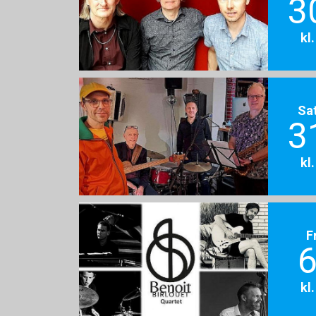
3
kl
Sa
3
kl
F
6
kl