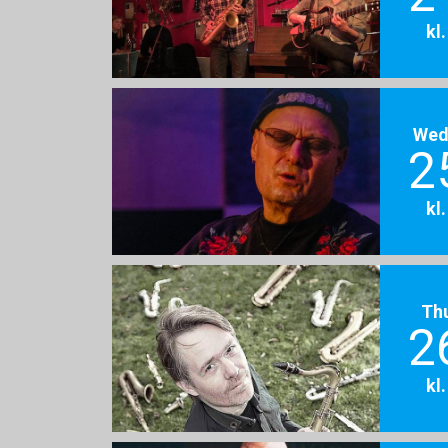
kl
Wed
2
kl
Th
2
kl