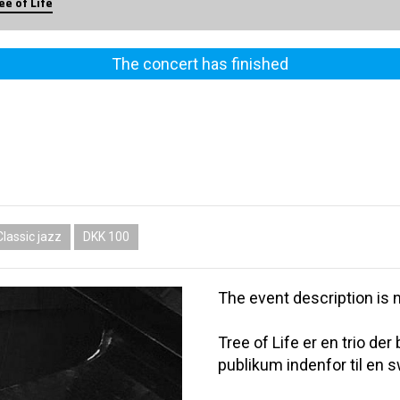
e of Life
The concert has finished
Classic jazz
DKK 100
The event description is n
Tree of Life er en trio de
publikum indenfor til en