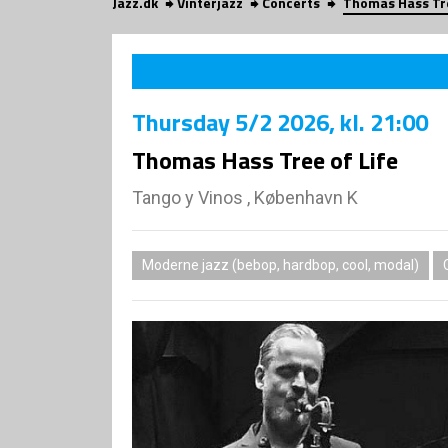
Jazz.dk
Vinterjazz
Concerts
Thomas Hass Tre
Thursday
5/2 2026
, kl. 21:00
Thomas Hass Tree of Life
Tango y Vinos , København K
Moderne jazz (bebop, hardbop, cool, modal)