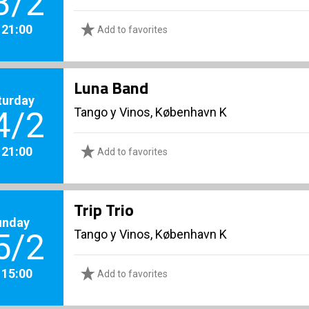
3/2
. 21:00
Add to favorites
Luna Band
turday
Tango y Vinos, København K
4/2
. 21:00
Add to favorites
Trip Trio
unday
Tango y Vinos, København K
5/2
. 15:00
Add to favorites