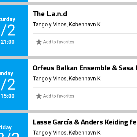
The L.a.n.d
turday
Tango y Vinos, København K
/2
. 21:00
Add to favorites
Orfeus Balkan Ensemble & Sasa 
unday
Tango y Vinos, København K
/2
. 15:00
Add to favorites
Lasse García & Anders Keiding fea
riday
Tango y Vinos, København K