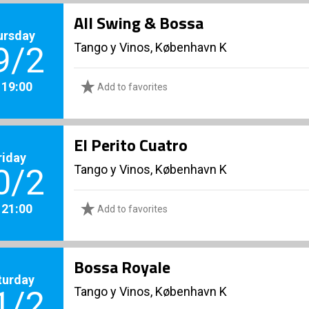
All Swing & Bossa
ursday
Tango y Vinos, København K
9/2
. 19:00
Add to favorites
El Perito Cuatro
riday
Tango y Vinos, København K
0/2
. 21:00
Add to favorites
Bossa Royale
turday
Tango y Vinos, København K
1/2