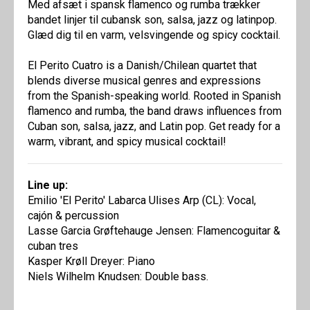
Med afsæt i spansk flamenco og rumba trækker
bandet linjer til cubansk son, salsa, jazz og latinpop.
Glæd dig til en varm, velsvingende og spicy cocktail.
El Perito Cuatro is a Danish/Chilean quartet that
blends diverse musical genres and expressions
from the Spanish-speaking world. Rooted in Spanish
flamenco and rumba, the band draws influences from
Cuban son, salsa, jazz, and Latin pop. Get ready for a
warm, vibrant, and spicy musical cocktail!
Line up:
Emilio 'El Perito' Labarca Ulises Arp (CL): Vocal,
cajón & percussion
Lasse Garcia Grøftehauge Jensen: Flamencoguitar &
cuban tres
Kasper Krøll Dreyer: Piano
Niels Wilhelm Knudsen: Double bass.