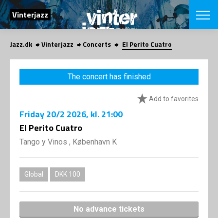
SEARCH
Vinterjazz
Jazz.dk
Vinterjazz
Concerts
El Perito Cuatro
Danish
CHOOSE FES
The concert has finished
COPENHAGEN JAZ
PROGRAM
Add to favorites
Concerts
VINTERJAZZ
LOCATIONS
Friday
20/2 2026
, kl. 21:00
Themes
Venues & or
El Perito Cuatro
App
INFORMATI
App
Tango y Vinos , København K
About us
ORGANIZAT
Contributors
Contact us
Global
DKK 100
NEWSLETTE
Privacy Poli
SHOP
No advance tickets