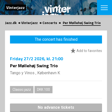
SEARCH
Vinterjazz
Jazz.dk
Vinterjazz
Concerts
Per Møllehøj Swing Trio
Danish
CHOOSE FES
The concert has finished
COPENHAGEN JAZ
PROGRAM
Add to favorites
Concerts
VINTERJAZZ
LOCATIONS
Friday
27/2 2026
, kl. 21:00
Themes
Venues & or
Per Møllehøj Swing Trio
App
INFORMATI
App
Tango y Vinos , København K
About us
ORGANIZAT
Contributors
Contact us
Classic jazz
DKK 100
NEWSLETTE
Privacy Poli
SHOP
No advance tickets