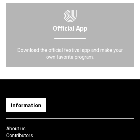
Official App
Download the official festival app and make your
own favorite program.
Information
About us
Contributors