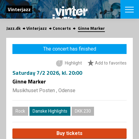
SEARCH
Vinterjazz
Jazz.dk
Vinterjazz
Concerts
Ginne Marker
Danish
CHOOSE FES
The concert has finished
COPENHAGEN JAZ
PROGRAM
Highlight
Add to favorites
Concerts
VINTERJAZZ
LOCATIONS
Saturday
7/2 2026
, kl. 20:00
Themes
Venues & or
Ginne Marker
App
INFORMATI
App
Musikhuset Posten , Odense
About us
ORGANIZAT
Contributors
Contact us
Rock
Danske Highlights
DKK 230
NEWSLETTE
Privacy Poli
SHOP
Buy tickets