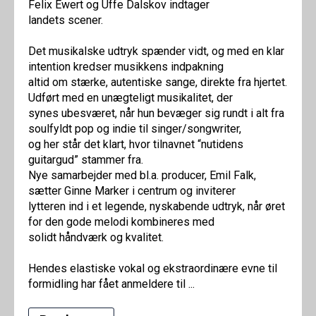
Felix Ewert og Uffe Dalskov indtager
landets scener.
Det musikalske udtryk spænder vidt, og med en klar
intention kredser musikkens indpakning
altid om stærke, autentiske sange, direkte fra hjertet.
Udført med en unægteligt musikalitet, der
synes ubesværet, når hun bevæger sig rundt i alt fra
soulfyldt pop og indie til singer/songwriter,
og her står det klart, hvor tilnavnet “nutidens
guitargud” stammer fra.
Nye samarbejder med bl.a. producer, Emil Falk,
sætter Ginne Marker i centrum og inviterer
lytteren ind i et legende, nyskabende udtryk, når øret
for den gode melodi kombineres med
solidt håndværk og kvalitet.
Hendes elastiske vokal og ekstraordinære evne til
formidling har fået anmeldere til ...