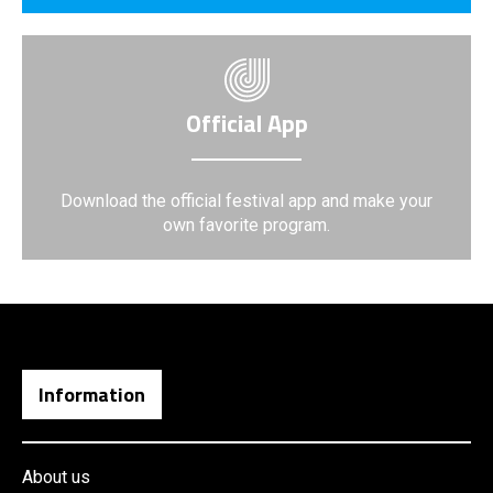
Official App
Download the official festival app and make your
own favorite program.
Information
About us