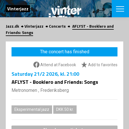
SEARCH
Vinterjazz
Jazz.dk
Vinterjazz
Concerts
AFLYST - Booklero and
Danish
Friends: Songs
CHOOSE FES
COPENHAGEN JAZ
The concert has finished
PROGRAM
Concerts
VINTERJAZZ
Attend at Facebook
Add to favorites
LOCATIONS
Themes
Saturday
21/2 2026
, kl. 21:00
Venues & or
App
INFORMATI
AFLYST - Booklero and Friends: Songs
App
About us
Metronomen , Frederiksberg
ORGANIZAT
Contributors
Contact us
NEWSLETTE
Privacy Poli
Eksperimental jazz
DKK 50 kr.
SHOP