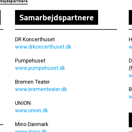
bejdspartnere
Samarbejdspartnere
DR Koncerthuset
H
www.drkoncerthuset.dk
w
Pumpehuset
D
www.pumpehuset.dk
(
w
Bremen Teater
www.brementeater.dk
B
w
UNION
www.union.dk
Mino Danmark
www.mino.dk