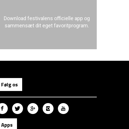
Download festivalens officielle app og
sammensæt dit eget favoritprogram.
Følg os
Apps