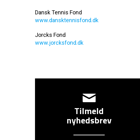
Dansk Tennis Fond
www.dansktennisfond.dk
Jorcks Fond
www.jorcksfond.dk
Tilmeld
nyhedsbrev