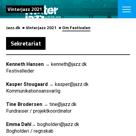
SØG
Vinterjazz 2021
Jazz.dk
Vinterjazz 2021
Om Festivalen
English
VÆLG FESTI
Sekretariat
COPENHAGEN JAZ
PROGRAM
Koncertovers
Kenneth Hansen
→ kenneth@jazz.dk
VINTERJAZZ
LOCATIONS
Festivalleder
Temaer
Venues & arr
App
INFO
Kasper Stougaard
→ kasper@jazz.dk
App
Kommunikationsansvarlig
Presse/Bag
ORGANISAT
Bidragsyder
Tine Brodersen
→ tine@jazz.dk
Om fonden
Om Copenhag
Fundraiser / projektkoordinator
NYHEDSBRE
Om bestyrel
Om Vinterjaz
Kontakt
Emma Dahl
→ bogholderi@jazz.dk
SHOP
Bogholderi / regnskab
Persondatapo