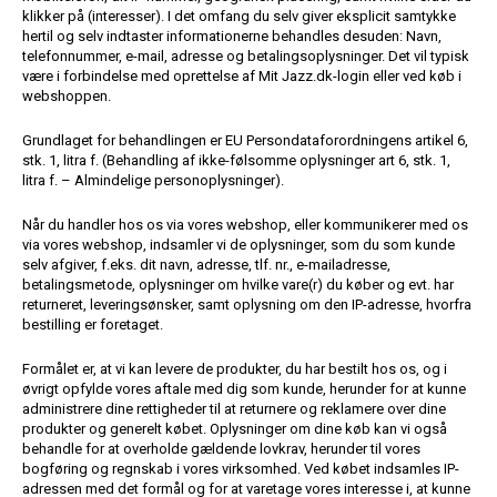
klikker på (interesser). I det omfang du selv giver eksplicit samtykke
hertil og selv indtaster informationerne behandles desuden: Navn,
telefonnummer, e-mail, adresse og betalingsoplysninger. Det vil typisk
være i forbindelse med oprettelse af Mit Jazz.dk-login eller ved køb i
webshoppen.
Grundlaget for behandlingen er EU Persondataforordningens artikel 6,
stk. 1, litra f. (Behandling af ikke-følsomme oplysninger art 6, stk. 1,
litra f. – Almindelige personoplysninger).
Når du handler hos os via vores webshop, eller kommunikerer med os
via vores webshop, indsamler vi de oplysninger, som du som kunde
selv afgiver, f.eks. dit navn, adresse, tlf. nr., e-mailadresse,
betalingsmetode, oplysninger om hvilke vare(r) du køber og evt. har
returneret, leveringsønsker, samt oplysning om den IP-adresse, hvorfra
bestilling er foretaget.
Formålet er, at vi kan levere de produkter, du har bestilt hos os, og i
øvrigt opfylde vores aftale med dig som kunde, herunder for at kunne
administrere dine rettigheder til at returnere og reklamere over dine
produkter og generelt købet. Oplysninger om dine køb kan vi også
behandle for at overholde gældende lovkrav, herunder til vores
bogføring og regnskab i vores virksomhed. Ved købet indsamles IP-
adressen med det formål og for at varetage vores interesse i, at kunne