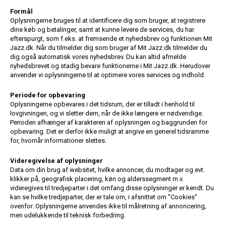
Formål
Oplysningerne bruges til at identificere dig som bruger, at registrere
dine køb og betalinger, samt at kunne levere de services, du har
efterspurgt, som f.eks. at fremsende et nyhedsbrev og funktionen Mit
Jazz.dk. Når du tilmelder dig som bruger af Mit Jazz.dk tilmelder du
dig også automatisk vores nyhedsbrev. Du kan altid afmelde
nyhedsbrevet og stadig bevare funktionerne i Mit Jazz.dk. Herudover
anvender vi oplysningerne til at optimere vores services og indhold.
Periode for opbevaring
Oplysningerne opbevares i det tidsrum, der er tilladt i henhold til
lovgivningen, og vi sletter dem, når de ikke længere er nødvendige.
Perioden afhænger af karakteren af oplysningen og baggrunden for
opbevaring. Det er derfor ikke muligt at angive en generel tidsramme
for, hvornår informationer slettes.
Videregivelse af oplysninger
Data om din brug af websitet, hvilke annoncer, du modtager og evt.
klikker på, geografisk placering, køn og alderssegment m.v.
videregives til tredjeparter i det omfang disse oplysninger er kendt. Du
kan se hvilke tredjeparter, der er tale om, i afsnittet om ”Cookies”
ovenfor. Oplysningerne anvendes ikke til målretning af annoncering,
men udelukkende til teknisk forbedring.