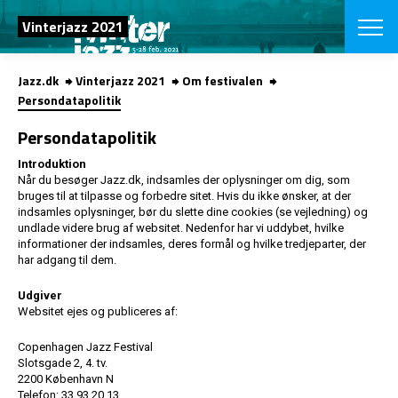
SØG
Vinterjazz 2021
Jazz.dk
Vinterjazz 2021
Om festivalen
English
Persondatapolitik
VÆLG FESTI
Persondatapolitik
COPENHAGEN JAZ
PROGRAM
Introduktion
Når du besøger Jazz.dk, indsamles der oplysninger om dig, som
Koncertovers
VINTERJAZZ
bruges til at tilpasse og forbedre sitet. Hvis du ikke ønsker, at der
LOCATIONS
Temaer
indsamles oplysninger, bør du slette dine cookies (se vejledning) og
Venues & arr
undlade videre brug af websitet. Nedenfor har vi uddybet, hvilke
App
informationer der indsamles, deres formål og hvilke tredjeparter, der
INFO
App
har adgang til dem.
Presse/Bag
ORGANISAT
Bidragsyder
Udgiver
Om fonden
Websitet ejes og publiceres af:
Om Copenhag
NYHEDSBRE
Om bestyrel
Om Vinterjaz
Copenhagen Jazz Festival
Kontakt
Slotsgade 2, 4. tv.
SHOP
2200 København N
Persondatapo
Telefon: 33 93 20 13