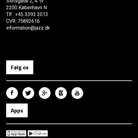
Slotsgade 2, 4. tv.
2200 København N
Tlf.: +45 3393 2013
CVR: 75892616
information@jazz.dk
Følg os
Apps