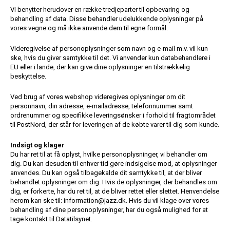
Vi benytter herudover en række tredjeparter til opbevaring og
behandling af data. Disse behandler udelukkende oplysninger på
vores vegne og må ikke anvende dem til egne formål.
Videregivelse af personoplysninger som navn og e-mail m.v. vil kun
ske, hvis du giver samtykke til det. Vi anvender kun databehandlere i
EU eller i lande, der kan give dine oplysninger en tilstrækkelig
beskyttelse.
Ved brug af vores webshop videregives oplysninger om dit
personnavn, din adresse, e-mailadresse, telefonnummer samt
ordrenummer og specifikke leveringsønsker i forhold til fragtområdet
til PostNord, der står for leveringen af de købte varer til dig som kunde.
Indsigt og klager
Du har ret til at få oplyst, hvilke personoplysninger, vi behandler om
dig. Du kan desuden til enhver tid gøre indsigelse mod, at oplysninger
anvendes. Du kan også tilbagekalde dit samtykke til, at der bliver
behandlet oplysninger om dig. Hvis de oplysninger, der behandles om
dig, er forkerte, har du ret til, at de bliver rettet eller slettet. Henvendelse
herom kan ske til: information@jazz.dk. Hvis du vil klage over vores
behandling af dine personoplysninger, har du også mulighed for at
tage kontakt til Datatilsynet.