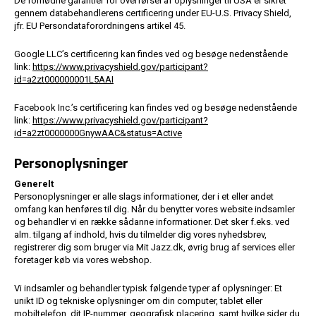
De fornødne garantier for overførsel af oplysninger til USA er sikret
gennem databehandlerens certificering under EU-U.S. Privacy Shield,
jfr. EU Persondataforordningens artikel 45.
Google LLC’s certificering kan findes ved og besøge nedenstående
link:
https://www.privacyshield.gov/participant?
id=a2zt000000001L5AAI
Facebook Inc.’s certificering kan findes ved og besøge nedenstående
link:
https://www.privacyshield.gov/participant?
id=a2zt0000000GnywAAC&status=Active
Personoplysninger
Generelt
Personoplysninger er alle slags informationer, der i et eller andet
omfang kan henføres til dig. Når du benytter vores website indsamler
og behandler vi en række sådanne informationer. Det sker f.eks. ved
alm. tilgang af indhold, hvis du tilmelder dig vores nyhedsbrev,
registrerer dig som bruger via Mit Jazz.dk, øvrig brug af services eller
foretager køb via vores webshop.
Vi indsamler og behandler typisk følgende typer af oplysninger: Et
unikt ID og tekniske oplysninger om din computer, tablet eller
mobiltelefon, dit IP-nummer, geografisk placering, samt hvilke sider du