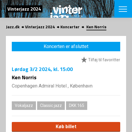
SØG
Vinterjazz 2024
Jazz.dk
Vinterjazz 2024
Koncerter
Ken Norris
English
VÆLG FESTI
Koncerten er afsluttet
COPENHAGEN JAZ
PROGRAM
Tilføj til favoritter
Koncertovers
VINTERJAZZ
LOCATIONS
Lørdag
3/2 2024
, kl. 15:00
Temaer
Venues & arr
Ken Norris
App
INFO
App
Copenhagen Admiral Hotel , København
Presse/Bag
ORGANISAT
Bidragsyder
Om fonden
Om Copenhag
Vokaljazz
Classic jazz
DKK 165
NYHEDSBRE
Om bestyrel
Om Vinterjaz
Kontakt
SHOP
Køb billet
Persondatapo