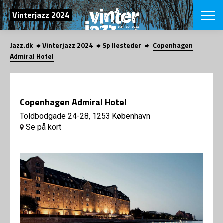
SØG
Vinterjazz 2024
Jazz.dk
Vinterjazz 2024
Spillesteder
Copenhagen
English
Admiral Hotel
VÆLG FESTI
COPENHAGEN JAZ
PROGRAM
Copenhagen Admiral Hotel
Koncertovers
VINTERJAZZ
LOCATIONS
Toldbodgade 24-28, 1253 København
Temaer
Se på kort
Venues & arr
App
INFO
App
Presse/Bag
ORGANISAT
Bidragsyder
Om fonden
Om Copenhag
NYHEDSBRE
Om bestyrel
Om Vinterjaz
Kontakt
SHOP
Persondatapo