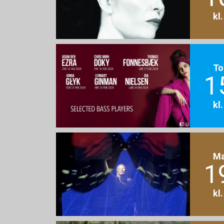
kl
To
1
kl
M
1
kl