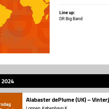
Line up:
DR Big Band
z 2024
Alabaster dePlume (UK) – Vinte
rsdag
Loppen, København K