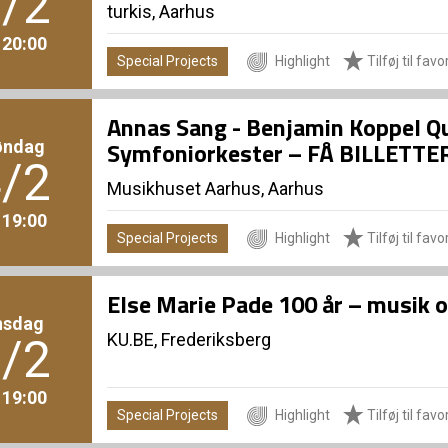
/2
turkis, Aarhus
. 20:00
Special Projects
Highlight
Tilføj til favo
Annas Sang - Benjamin Koppel Q
øndag
Symfoniorkester – FÅ BILLETTE
/2
Musikhuset Aarhus, Aarhus
. 19:00
Special Projects
Highlight
Tilføj til favo
Else Marie Pade 100 år – musik 
nsdag
KU.BE, Frederiksberg
/2
. 19:00
Special Projects
Highlight
Tilføj til favo