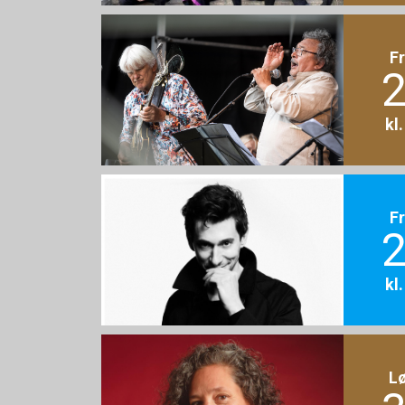
F
2
kl
F
2
kl
L