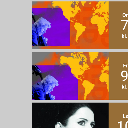
O
7
kl
F
9
kl
L
1