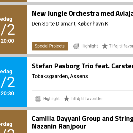
New Jungle Orchestra med Aviaj
redag
Den Sorte Diamant, København K
/2
. 20:00
Special Projects
Highlight
Tilføj til favo
Stefan Pasborg Trio feat. Carste
redag
Tobaksgaarden, Assens
/2
. 20:30
Highlight
Tilføj til favoritter
Camilla Dayyani Group and Strin
ørdag
Nazanin Ranjpour