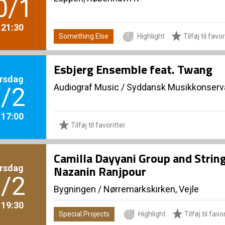
0/1
. 21:30
Something Else
Highlight
Tilføj til favor
Esbjerg Ensemble feat. Twang
rsdag
Audiograf Music
/
Syddansk Musikkonserva
/2
. 17:00
Tilføj til favoritter
Camilla Dayyani Group and Strin
rsdag
Nazanin Ranjpour
/2
Bygningen
/
Nørremarkskirken, Vejle
. 19:30
Special Projects
Highlight
Tilføj til favo