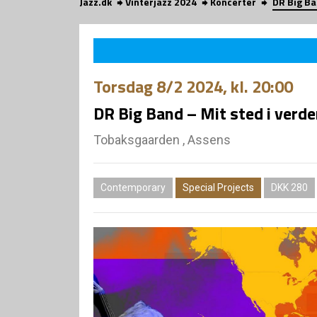
Jazz.dk
Vinterjazz 2024
Koncerter
DR Big Ba
Torsdag
8/2 2024
, kl. 20:00
DR Big Band – Mit sted i verd
Tobaksgaarden , Assens
Contemporary
Special Projects
DKK 280