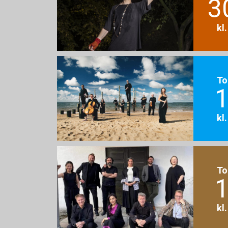
3
kl
To
1
kl
To
1
kl