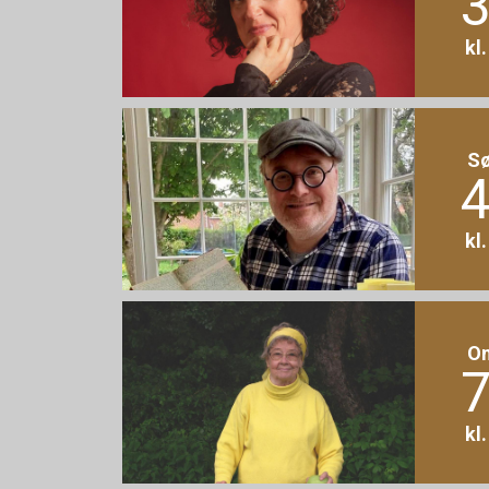
3
kl
S
4
kl
O
7
kl