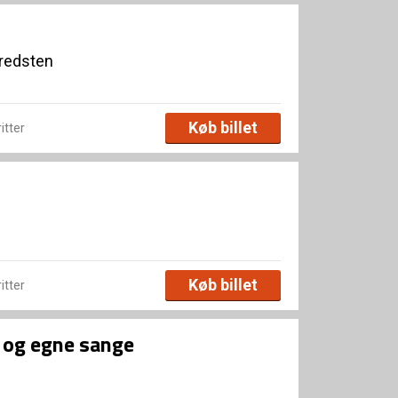
redsten
Køb billet
ritter
Køb billet
ritter
y og egne sange