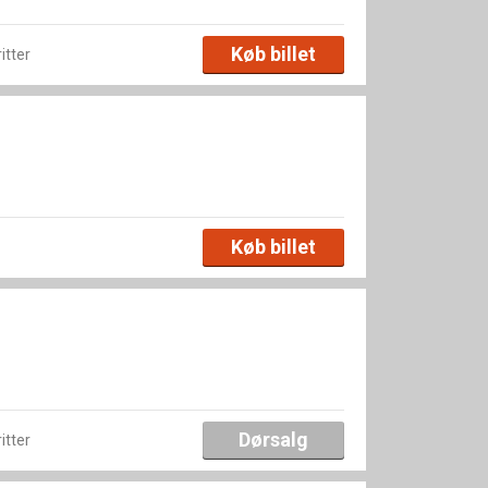
Køb billet
ritter
Køb billet
Dørsalg
ritter