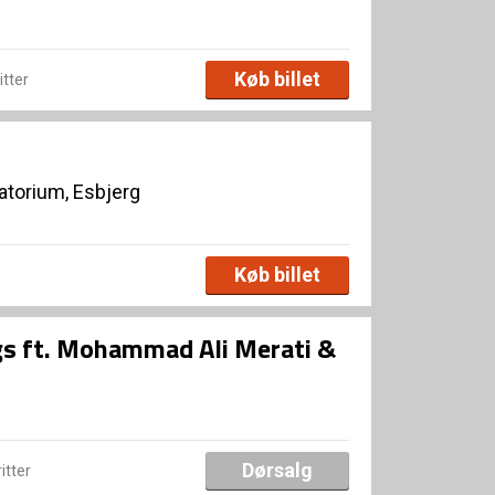
Køb billet
itter
torium, Esbjerg
Køb billet
gs ft. Mohammad Ali Merati &
Dørsalg
ritter