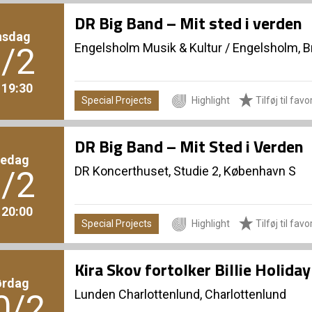
DR Big Band – Mit sted i verden
nsdag
Engelsholm Musik & Kultur
/
Engelsholm, B
/2
. 19:30
Special Projects
Highlight
Tilføj til favo
DR Big Band – Mit Sted i Verden
redag
DR Koncerthuset, Studie 2, København S
/2
. 20:00
Special Projects
Highlight
Tilføj til favo
Kira Skov fortolker Billie Holida
ørdag
Lunden Charlottenlund, Charlottenlund
0/2