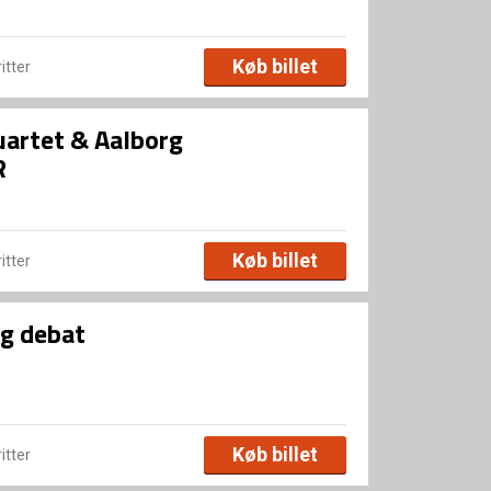
Køb billet
ritter
uartet & Aalborg
R
Køb billet
ritter
og debat
Køb billet
ritter