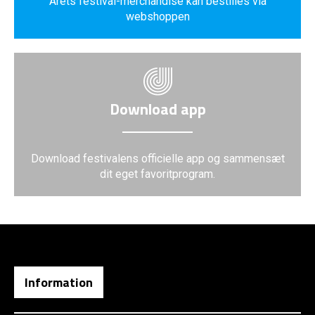
Årets festival-merchandise kan bestilles via
webshoppen
Download app
Download festivalens officielle app og sammensæt
dit eget favoritprogram.
Information