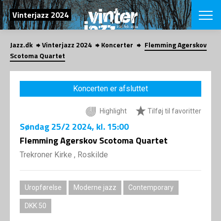
SØG
Vinterjazz 2024
Jazz.dk
Vinterjazz 2024
Koncerter
Flemming Agerskov
English
Scotoma Quartet
VÆLG FESTI
COPENHAGEN JAZ
Koncerten er afsluttet
PROGRAM
Koncertovers
VINTERJAZZ
Highlight
Tilføj til favoritter
LOCATIONS
Temaer
Søndag
25/2 2024
, kl. 15:00
Venues & arr
App
INFO
Flemming Agerskov Scotoma Quartet
App
Presse/Bag
Trekroner Kirke , Roskilde
ORGANISAT
Bidragsyder
Om fonden
Om Copenhag
NYHEDSBRE
Om bestyrel
Om Vinterjaz
Uropførelse
Moderne jazz
Contemporary
Kontakt
SHOP
DKK 50
Persondatapo