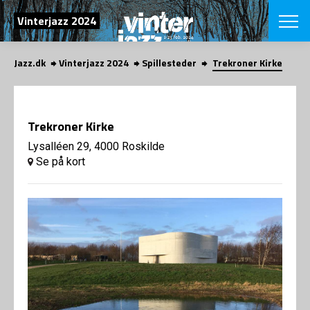
SØG
Vinterjazz 2024
Jazz.dk
Vinterjazz 2024
Spillesteder
Trekroner Kirke
English
VÆLG FESTI
COPENHAGEN JAZ
Trekroner Kirke
PROGRAM
Koncertovers
Lysalléen 29, 4000 Roskilde
VINTERJAZZ
LOCATIONS
Se på kort
Temaer
Venues & arr
App
INFO
App
Presse/Bag
ORGANISAT
Bidragsyder
Om fonden
Om Copenhag
NYHEDSBRE
Om bestyrel
Om Vinterjaz
Kontakt
SHOP
Persondatapo