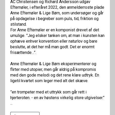
AC Christensen og Richard Andersson udgav
Efternøler, i efteråret 2022, den anmelderroste plade
Anne Efternøler & Lige Børn, som undersøger og går
på opdagelse i begreber som puls, tid, friktion og
stilstand.
For Anne Efternøler er en komponist drevet af det
umulige. ”Jeg elsker tanken om, at man i kunsten kan
ophæve enhver konvention eller naturlov og bare
beslutte, at det her må man godt. Det er enormt
frisættende…”.
Anne Efternøler & Lige Børn eksperimenterer og
flirter med utopier, men går aldrig på kompromis
med den gode melodi og det rene klare udtryk. En
ligetil kvartet som leger med alt det skæve.
”en trompeter med et uttrykk som går rett i
hjerteroten. - en av høstens virkelig store utgivelser.”
...