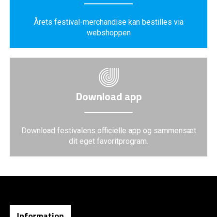
Årets festival-merchandise kan bestilles via
webshoppen
Download app
Download festivalens officielle app og sammensæt
dit eget favoritprogram.
Information