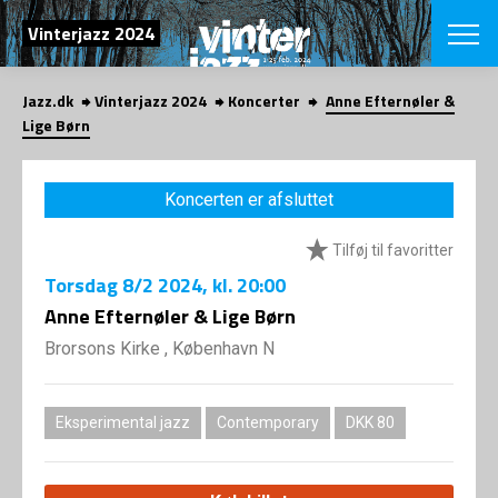
SØG
Vinterjazz 2024
Jazz.dk
Vinterjazz 2024
Koncerter
Anne Efternøler &
English
Lige Børn
VÆLG FESTI
COPENHAGEN JAZ
Koncerten er afsluttet
PROGRAM
Koncertovers
VINTERJAZZ
Tilføj til favoritter
LOCATIONS
Temaer
Torsdag
8/2 2024
, kl. 20:00
Venues & arr
App
INFO
Anne Efternøler & Lige Børn
App
Presse/Bag
Brorsons Kirke , København N
ORGANISAT
Bidragsyder
Om fonden
Om Copenhag
NYHEDSBRE
Om bestyrel
Om Vinterjaz
Eksperimental jazz
Contemporary
DKK 80
Kontakt
SHOP
Persondatapo