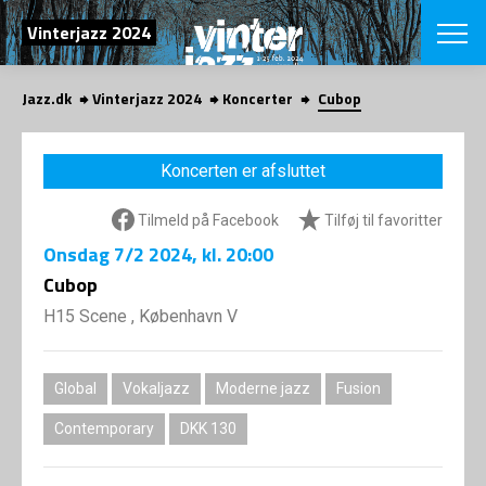
SØG
Vinterjazz 2024
Jazz.dk
Vinterjazz 2024
Koncerter
Cubop
English
VÆLG FESTI
Koncerten er afsluttet
COPENHAGEN JAZ
PROGRAM
Tilmeld på Facebook
Tilføj til favoritter
Koncertovers
VINTERJAZZ
LOCATIONS
Onsdag
7/2 2024
, kl. 20:00
Temaer
Venues & arr
Cubop
App
INFO
App
H15 Scene , København V
Presse/Bag
ORGANISAT
Bidragsyder
Om fonden
Om Copenhag
Global
Vokaljazz
Moderne jazz
Fusion
NYHEDSBRE
Om bestyrel
Om Vinterjaz
Contemporary
DKK 130
Kontakt
SHOP
Persondatapo