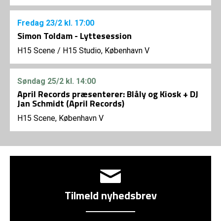
Fredag
23/2
kl. 17:00
Simon Toldam - Lyttesession
H15 Scene
/
H15 Studio, København V
Søndag
25/2
kl. 14:00
April Records præsenterer: Blåly og Kiosk + DJ
Jan Schmidt (April Records)
H15 Scene, København V
Tilmeld nyhedsbrev