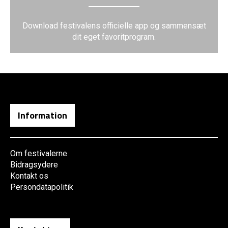
Download festivalens officielle app og sammensæt
dit eget favoritprogram.
Information
Om festivalerne
Bidragsydere
Kontakt os
Persondatapolitik