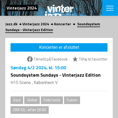
SØG
Vinterjazz 2024
Jazz.dk
Vinterjazz 2024
Koncerter
Soundsystem
English
Sundays - Vinterjazz Edition
VÆLG FESTI
COPENHAGEN JAZ
Koncerten er afsluttet
PROGRAM
Koncertovers
VINTERJAZZ
Tilmeld på Facebook
Tilføj til favoritter
LOCATIONS
Temaer
Søndag
4/2 2024
, kl. 15:00
Venues & arr
App
INFO
Soundsystem Sundays - Vinterjazz Edition
App
Presse/Bag
H15 Scene , København V
ORGANISAT
Bidragsyder
Om fonden
Om Copenhag
NYHEDSBRE
Om bestyrel
Om Vinterjaz
Soul
Global
Folk/roots
Fusion
Kontakt
SHOP
DKK 50,- after 20.00
Persondatapo