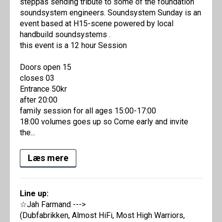
steppas sending tribute to some of the foundation
soundsystem engineers. Soundsystem Sunday is an
event based at H15-scene powered by local
handbuild soundsystems .
this event is a 12 hour Session
Doors open 15
closes 03
Entrance 50kr
after 20:00
family session for all ages 15:00-17:00
18:00 volumes goes up so Come early and invite
the...
Læs mere
Line up:
☆Jah Farmand --->
(Dubfabrikken, Almost HiFi, Most High Warriors,