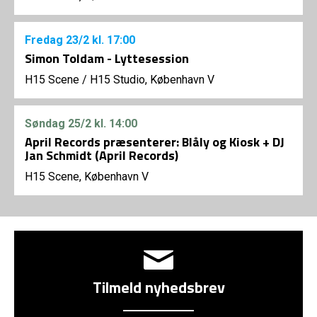
Fredag
23/2
kl. 17:00
Simon Toldam - Lyttesession
H15 Scene
/
H15 Studio, København V
Søndag
25/2
kl. 14:00
April Records præsenterer: Blåly og Kiosk + DJ
Jan Schmidt (April Records)
H15 Scene, København V
Tilmeld nyhedsbrev