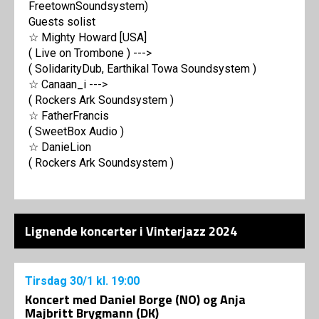
FreetownSoundsystem)
Guests solist
☆ Mighty Howard [USA]
( Live on Trombone ) --->
( SolidarityDub, Earthikal Towa Soundsystem )
☆ Canaan_i --->
( Rockers Ark Soundsystem )
☆ FatherFrancis
( SweetBox Audio )
☆ DanieLion
( Rockers Ark Soundsystem )
Lignende koncerter i Vinterjazz 2024
Tirsdag
30/1
kl. 19:00
Koncert med Daniel Borge (NO) og Anja
Majbritt Brygmann (DK)