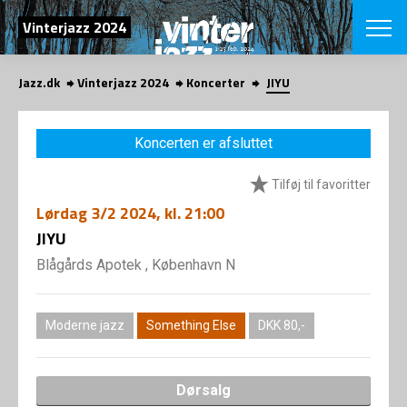
SØG
Vinterjazz 2024
Jazz.dk
Vinterjazz 2024
Koncerter
JIYU
English
VÆLG FESTI
Koncerten er afsluttet
COPENHAGEN JAZ
PROGRAM
Tilføj til favoritter
Koncertovers
VINTERJAZZ
LOCATIONS
Lørdag
3/2 2024
, kl. 21:00
Temaer
Venues & arr
JIYU
App
INFO
App
Blågårds Apotek , København N
Presse/Bag
ORGANISAT
Bidragsyder
Om fonden
Om Copenhag
Moderne jazz
Something Else
DKK 80,-
NYHEDSBRE
Om bestyrel
Om Vinterjaz
Kontakt
SHOP
Dørsalg
Persondatapo