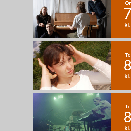
O
7
kl
To
8
kl
To
8
kl