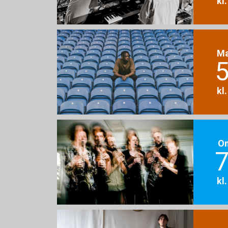
kl
M
5
kl
O
7
kl