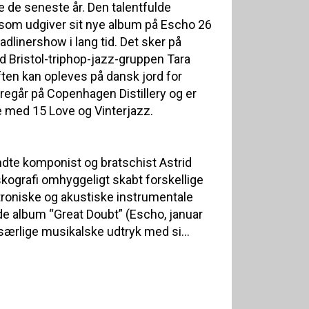
de seneste år. Den talentfulde
 som udgiver sit nye album på Escho 26
eadlinershow i lang tid. Det sker på
ed Bristol-triphop-jazz-gruppen Tara
ften kan opleves på dansk jord for
regår på Copenhagen Distillery og er
 med 15 Love og Vinterjazz.
ndte komponist og bratschist Astrid
kografi omhyggeligt skabt forskellige
oniske og akustiske instrumentale
de album “Great Doubt” (Escho, januar
særlige musikalske udtryk med si...