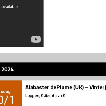
z 2024
Alabaster dePlume (UK) – Vinte
rsdag
Loppen, København K
0/1