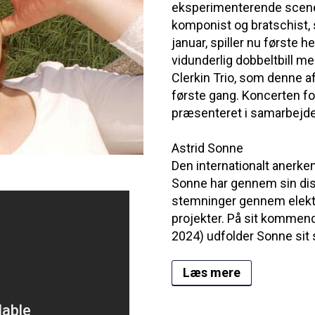
eksperimenterende scene 
komponist og bratschist,
januar, spiller nu første h
vidunderlig dobbeltbill m
Clerkin Trio, som denne a
første gang. Koncerten fo
præsenteret i samarbejde
Astrid Sonne
Den internationalt anerke
Sonne har gennem sin dis
stemninger gennem elektr
projekter. På sit kommen
2024) udfolder Sonne sit 
Læs mere