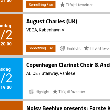
. 21:00
Something Else
Tilføj til favoritter
August Charles (UK)
andag
VEGA, København V
/2
. 20:00
Something Else
Highlight
Tilføj til favor
Copenhagen Clarinet Choir & An
nsdag
ALICE
/
Stairway, Vanløse
/2
. 19:00
Highlight
Tilføj til favoritter
Noisy Beehive presents: Første 