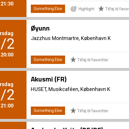
. 21:30
Something Else
Highlight
Tilføj til favor
Øyunn
rsdag
Jazzhus Montmartre, København K
/2
. 20:00
Something Else
Tilføj til favoritter
Akusmi (FR)
rsdag
HUSET, Musikcaféen, København K
/2
. 21:00
Something Else
Tilføj til favoritter