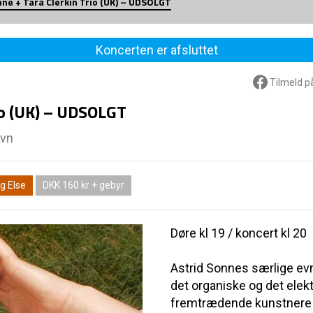
nne + Tara Clerkin Trio (UK) – UDSOLGT
Koncerten er afsluttet
Tilmeld p
rio (UK) – UDSOLGT
avn
g Else
DKK 160 kr + gebyr
Døre kl 19 / koncert kl 20
Astrid Sonnes særlige ev
det organiske og det elekt
fremtrædende kunstnere p