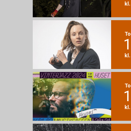
kl
To
1
kl
To
1
kl