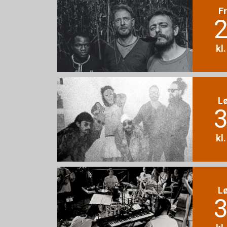
F
2
kl
L
3
kl
L
3