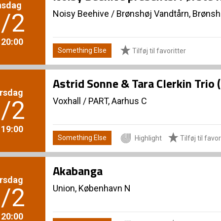
nsdag
Noisy Beehive
/
Brønshøj Vandtårn, Brønsh
/2
. 20:00
Something Else
Tilføj til favoritter
Astrid Sonne & Tara Clerkin Trio 
rsdag
Voxhall
/
PART, Aarhus C
/2
. 19:00
Something Else
Highlight
Tilføj til favor
Akabanga
rsdag
Union, København N
/2
. 20:00