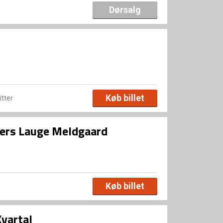
Dørsalg
Køb billet
itter
ders Lauge Meldgaard
Køb billet
Kvartal