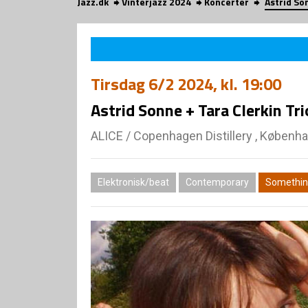
Jazz.dk
Vinterjazz 2024
Koncerter
Astrid So
Tirsdag
6/2 2024
, kl. 19:00
Astrid Sonne + Tara Clerkin T
ALICE
/
Copenhagen Distillery , Københ
Elektronisk/beat
Contemporary
Somethin