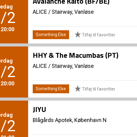
Avalanche Kaito (BF/BE)
redag
ALICE
/
Stairway, Vanløse
/2
. 20:00
Something Else
Tilføj til favoritter
HHY & The Macumbas (PT)
ørdag
ALICE
/
Stairway, Vanløse
/2
. 20:00
Something Else
Tilføj til favoritter
JIYU
ørdag
Blågårds Apotek, København N
/2