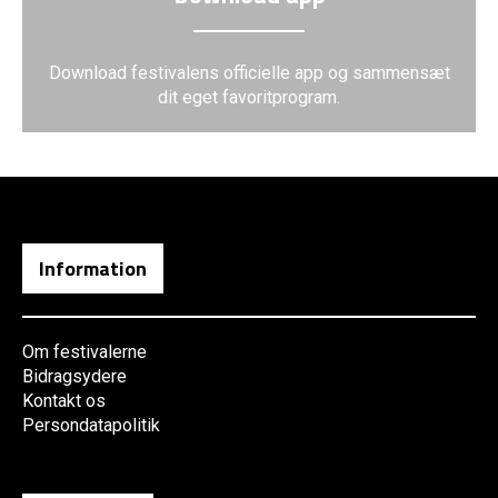
Download festivalens officielle app og sammensæt
dit eget favoritprogram.
Information
Om festivalerne
Bidragsydere
Kontakt os
Persondatapolitik