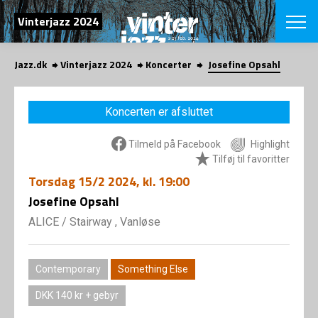
SØG
Vinterjazz 2024
Jazz.dk
Vinterjazz 2024
Koncerter
Josefine Opsahl
English
VÆLG FESTI
Koncerten er afsluttet
COPENHAGEN JAZ
PROGRAM
Tilmeld på Facebook
Highlight
Koncertovers
VINTERJAZZ
Tilføj til favoritter
LOCATIONS
Temaer
Torsdag
15/2 2024
, kl. 19:00
Venues & arr
App
INFO
Josefine Opsahl
App
Presse/Bag
ALICE
/
Stairway , Vanløse
ORGANISAT
Bidragsyder
Om fonden
Om Copenhag
NYHEDSBRE
Om bestyrel
Contemporary
Something Else
Om Vinterjaz
Kontakt
DKK 140 kr + gebyr
SHOP
Persondatapo