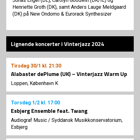
Jonas Engel (DE), Carolyn Goodwin (DK/IE) og
Henriette Groth (DK), samt Anders Lauge Meldgaard
(DK) på New Ondomo & Eurorack Synthesizer
Lignende koncerter i Vinterjazz 2024
Tirsdag
30/1
kl. 21:30
Alabaster dePlume (UK) – Vinterjazz Warm Up
Loppen, København K
Torsdag
1/2
kl. 17:00
Esbjerg Ensemble feat. Twang
Audiograf Music
/
Syddansk Musikkonservatorium,
Esbjerg