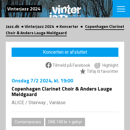
SØG
Vinterjazz 2024
Jazz.dk
Vinterjazz 2024
Koncerter
Copenhagen Clarinet
English
Choir & Anders Lauge Meldgaard
VÆLG FESTI
COPENHAGEN JAZ
Koncerten er afsluttet
PROGRAM
Koncertovers
VINTERJAZZ
Tilmeld på Facebook
Highlight
LOCATIONS
Temaer
Tilføj til favoritter
Venues & arr
App
Onsdag
7/2 2024
, kl. 19:00
INFO
App
Copenhagen Clarinet Choir & Anders Lauge
Presse/Bag
Meldgaard
ORGANISAT
Bidragsyder
Om fonden
ALICE
/
Stairway , Vanløse
Om Copenhag
NYHEDSBRE
Om bestyrel
Om Vinterjaz
Kontakt
SHOP
Contemporary
DKK 140 kr + gebyr
Persondatapo