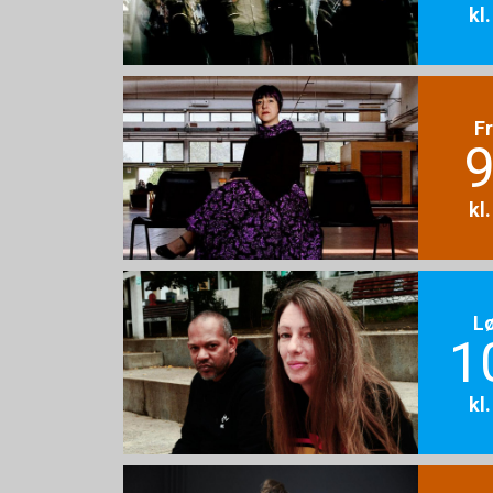
kl
F
9
kl
L
1
kl