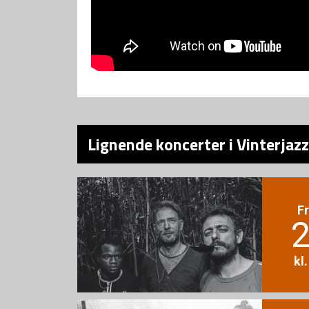
Lignende koncerter i Vinterjaz
F
2
kl