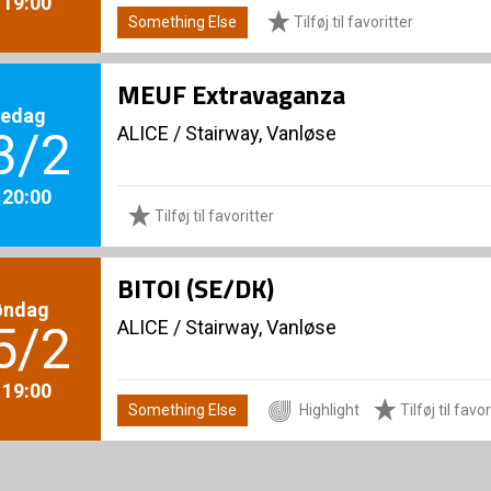
. 19:00
Something Else
Tilføj til favoritter
MEUF Extravaganza
redag
ALICE
/
Stairway, Vanløse
3/2
. 20:00
Tilføj til favoritter
BITOI (SE/DK)
øndag
ALICE
/
Stairway, Vanløse
5/2
. 19:00
Something Else
Highlight
Tilføj til favor