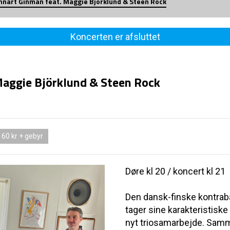
ennart Ginman feat. Maggie Björklund & Steen Rock
Koncerten er afsluttet
Maggie Björklund & Steen Rock
60 kr + gebyr
Døre kl 20 / koncert kl 21
Den dansk-finske kontrab
tager sine karakteristiske 
nyt triosamarbejde. Samm