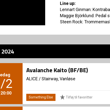
Line up:
Lennart Ginman: Kontrabas
Maggie Björklund: Pedal st
Steen Rock: Trommemaski
z 2024
Avalanche Kaito (BF/BE)
redag
ALICE
/
Stairway, Vanløse
/2
. 20:00
Something Else
Tilføj til favoritter