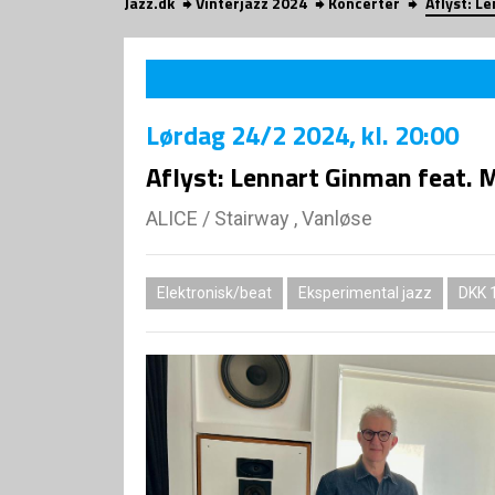
Jazz.dk
Vinterjazz 2024
Koncerter
Aflyst: L
Lørdag
24/2 2024
, kl. 20:00
Aflyst: Lennart Ginman feat. 
ALICE
/
Stairway , Vanløse
Elektronisk/beat
Eksperimental jazz
DKK 1