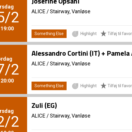
Josefine Opsahl
rsdag
ALICE
/
Stairway, Vanløse
5/2
. 19:00
Something Else
Highlight
Tilføj til favor
Alessandro Cortini (IT) + Pamela
ørdag
ALICE
/
Stairway, Vanløse
7/2
. 20:00
Something Else
Highlight
Tilføj til favor
Zuli (EG)
rsdag
ALICE
/
Stairway, Vanløse
2/2