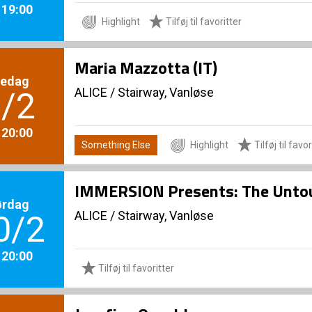
. 19:00
Highlight
Tilføj til favoritter
Maria Mazzotta (IT)
redag
ALICE
/
Stairway, Vanløse
/2
. 20:00
Something Else
Highlight
Tilføj til favor
IMMERSION Presents: The Untou
ørdag
ALICE
/
Stairway, Vanløse
0/2
. 20:00
Tilføj til favoritter