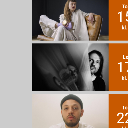
To
1
kl
L
1
kl
To
2