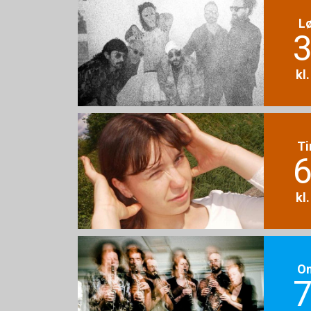
L
3
kl
Ti
6
kl
O
7