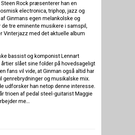
 Steen Rock præsenterer han en
osmisk electronica, triphop, jazz og
t af Ginmans egen melankolske og
v de tre eminente musikere i samspil,
r Vinterjazz med det aktuelle album
ske bassist og komponist Lennart
årtier slået sine folder på hovedsageligt
 fans vil vide, at Ginman også altid har
til genrebrydninger og musikalske mix.
de udforsker han netop denne interesse.
r trioen af pedal steel-guitarist Maggie
rbejder me...