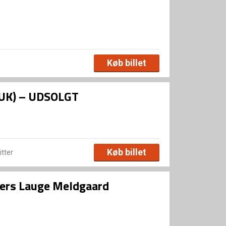
Køb billet
 (UK) – UDSOLGT
Køb billet
itter
ders Lauge Meldgaard