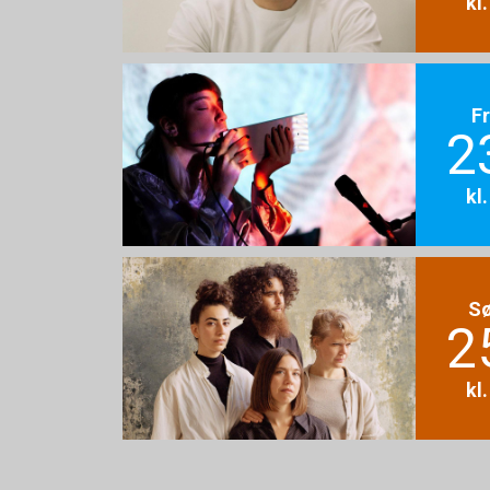
kl
F
2
kl
S
2
kl