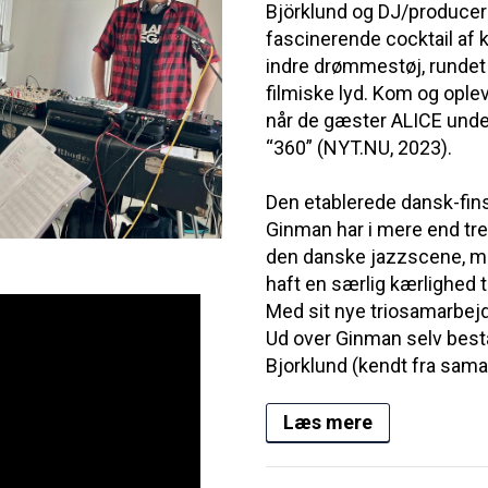
Björklund og DJ/producer
fascinerende cocktail af k
indre drømmestøj, runde
filmiske lyd. Kom og ople
når de gæster ALICE unde
“360” (NYT.NU, 2023).
Den etablerede dansk-fin
Ginman har i mere end tre 
den danske jazzscene, men
haft en særlig kærlighed 
Med sit nye triosamarbej
Ud over Ginman selv bestå
Bjorklund (kendt fra sama
Læs mere