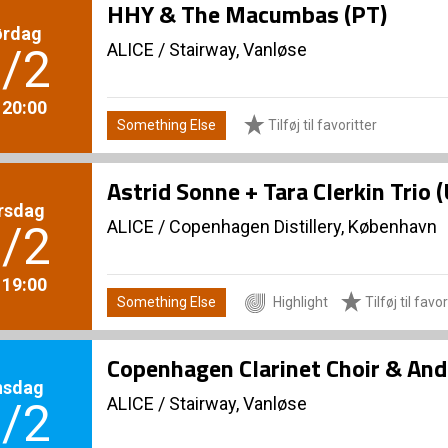
HHY & The Macumbas (PT)
ørdag
ALICE
/
Stairway, Vanløse
/2
. 20:00
Something Else
Tilføj til favoritter
Astrid Sonne + Tara Clerkin Trio
rsdag
ALICE
/
Copenhagen Distillery, København
/2
. 19:00
Something Else
Highlight
Tilføj til favor
Copenhagen Clarinet Choir & An
nsdag
ALICE
/
Stairway, Vanløse
/2