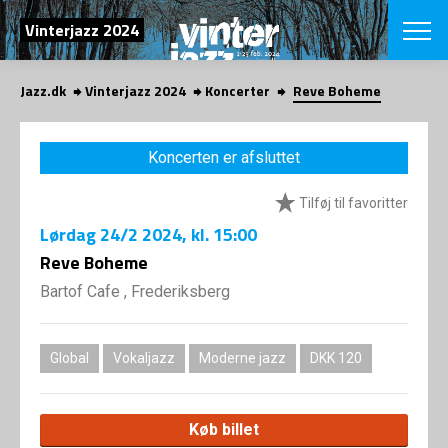
SØG
Vinterjazz 2024
Jazz.dk
Vinterjazz 2024
Koncerter
Reve Boheme
English
VÆLG FESTI
Koncerten er afsluttet
COPENHAGEN JAZ
PROGRAM
Tilføj til favoritter
Koncertovers
VINTERJAZZ
LOCATIONS
Lørdag
24/2 2024
, kl. 15:00
Temaer
Venues & arr
Reve Boheme
App
INFO
App
Bartof Cafe , Frederiksberg
Presse/Bag
ORGANISAT
Bidragsyder
Om fonden
Om Copenhag
Global
Vokaljazz
Moderne jazz
DKK 120
NYHEDSBRE
Om bestyrel
Om Vinterjaz
Kontakt
SHOP
Køb billet
Persondatapo