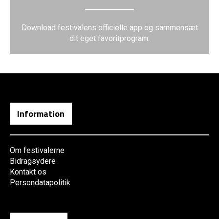
Download festivalens officielle app og sammensæt
dit eget favoritprogram.
Information
Om festivalerne
Bidragsydere
Kontakt os
Persondatapolitik