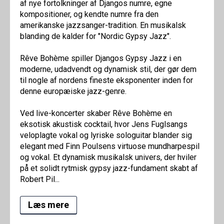
af nye fortolkninger af Djangos numre, egne
kompositioner, og kendte numre fra den
amerikanske jazzsanger-tradition. En musikalsk
blanding de kalder for "Nordic Gypsy Jazz".
Rêve Bohème spiller Djangos Gypsy Jazz i en
moderne, udadvendt og dynamisk stil, der gør dem
til nogle af nordens fineste eksponenter inden for
denne europæiske jazz-genre.
Ved live-koncerter skaber Rêve Bohème en
eksotisk akustisk cocktail, hvor Jens Fuglsangs
veloplagte vokal og lyriske sologuitar blander sig
elegant med Finn Poulsens virtuose mundharpespil
og vokal. Et dynamisk musikalsk univers, der hviler
på et solidt rytmisk gypsy jazz-fundament skabt af
Robert Pil...
Læs mere