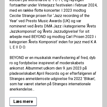
fortsætter under Vinterjazz festivalen i februar 2024,
med en række flotte koncerter. I 2023 modtog
Cecilie Strange prisen for ‘Jazz recording of the
Year’ ved Presto Music Awards (UK) og var
nomineret ved årets DMA Jazz i kategorierne ‘Årets
Jazzkomponist’ og ‘Årets Jazzudgivelse’ for sit
arbejde med BEYOND og modtog Carl Prisen 2023 i
kategorien ‘Årets Komponist’ inden for jazz med K A
L E II D O.
BEYOND er en musikalsk manifestering af fred, dyb
ro og fordybelse inspireret af moderskabets
ankomst. Albummet udkom den 9. juni 2023 på
pladeselskabet April Records og er efterfølgeren af
Stranges anmelderroste udgivelse fra 2022 'Blikan',
som har været starten på Stranges internationale
anerkendelse...
Læs mere