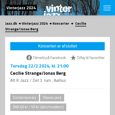
SØG
Vinterjazz 2024
Jazz.dk
Vinterjazz 2024
Koncerter
Cecilie
English
Strange/Jonas Berg
VÆLG FESTI
COPENHAGEN JAZ
Koncerten er afsluttet
PROGRAM
Koncertovers
VINTERJAZZ
Tilmeld på Facebook
Tilføj til favoritter
LOCATIONS
Temaer
Torsdag
22/2 2024
, kl. 21:00
Venues & arr
App
INFO
Cecilie Strange/Jonas Berg
App
Presse/Bag
Alt R Jazz
/
Det 3. rum , Aarhus
ORGANISAT
Bidragsyder
Om fonden
Om Copenhag
NYHEDSBRE
Om bestyrel
Om Vinterjaz
Contemporary
Classic jazz
Kontakt
SHOP
DKK 60 kr / 50 kr (alm/medlem)
Persondatapo