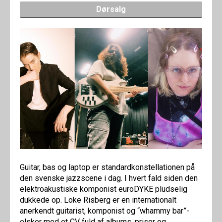
Dørsalg
Guitar, bas og laptop er standardkonstellationen på
den svenske jazzscene i dag. I hvert fald siden den
elektroakustiske komponist euroDYKE pludselig
dukkede op. Loke Risberg er en internationalt
anerkendt guitarist, komponist og “whammy bar”-
elsker med et CV fuld af albums, priser og