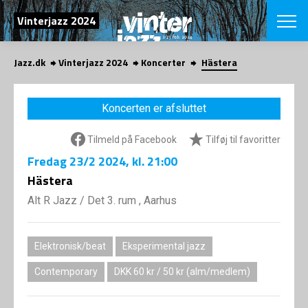
SØG
Vinterjazz 2024
Jazz.dk
Vinterjazz 2024
Koncerter
Hästera
English
VÆLG FESTI
Koncerten er afsluttet
COPENHAGEN JAZ
PROGRAM
Tilmeld på Facebook
Tilføj til favoritter
Koncertovers
VINTERJAZZ
LOCATIONS
Fredag
23/2 2024
, kl. 21:00
Temaer
Venues & arr
Hästera
App
INFO
App
Alt R Jazz
/
Det 3. rum , Aarhus
Presse/Bag
ORGANISAT
Bidragsyder
Om fonden
Om Copenhag
Elektronisk/beat
Eksperimental jazz
NYHEDSBRE
Om bestyrel
Om Vinterjaz
Contemporary
DKK 60 kr / 50 kr (alm/medlem)
Kontakt
SHOP
Persondatapo