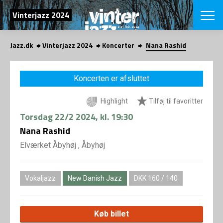
SØG
Vinterjazz 2024
Jazz.dk
Vinterjazz 2024
Koncerter
Nana Rashid
English
VÆLG FESTI
Koncerten er afsluttet
COPENHAGEN JAZ
PROGRAM
Highlight
Tilføj til favoritter
Koncertovers
VINTERJAZZ
LOCATIONS
Torsdag
22/2 2024
, kl. 19:30
Temaer
Venues & arr
Nana Rashid
App
INFO
App
Elværket Åbyhøj , Åbyhøj
Presse/Bag
ORGANISAT
Bidragsyder
Om fonden
Om Copenhag
Vokaljazz
New Danish Jazz
DKK 160 / 140
NYHEDSBRE
Om bestyrel
Om Vinterjaz
Kontakt
SHOP
Køb billet
Persondatapo