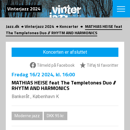
SØG
Vinterjazz 2024
Jazz.dk
Vinterjazz 2024
Koncerter
MATHIAS HEISE feat
English
The Templetones Duo // RHYTM AND HARMONICS
VÆLG FESTI
COPENHAGEN JAZ
Koncerten er afsluttet
PROGRAM
Koncertovers
VINTERJAZZ
Tilmeld på Facebook
Tilføj til favoritter
LOCATIONS
Temaer
Fredag
16/2 2024
, kl. 16:00
Venues & arr
App
INFO
MATHIAS HEISE feat The Templetones Duo //
App
RHYTM AND HARMONICS
Presse/Bag
ORGANISAT
Bidragsyder
Bankeråt , København K
Om fonden
Om Copenhag
NYHEDSBRE
Om bestyrel
Om Vinterjaz
Moderne jazz
DKK 95 kr.
Kontakt
SHOP
Persondatapo