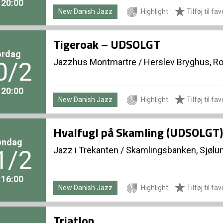
. 20:00
New Danish Jazz
Highlight
Tilføj til fav
Tigeroak – UDSOLGT
ørdag
Jazzhus Montmartre
/
Herslev Bryghus, Ro
0/2
. 20:00
New Danish Jazz
Highlight
Tilføj til fav
Hvalfugl på Skamling (UDSOLGT)
øndag
Jazz i Trekanten
/
Skamlingsbanken, Sjølu
1/2
. 16:00
New Danish Jazz
Highlight
Tilføj til fav
Triatlon