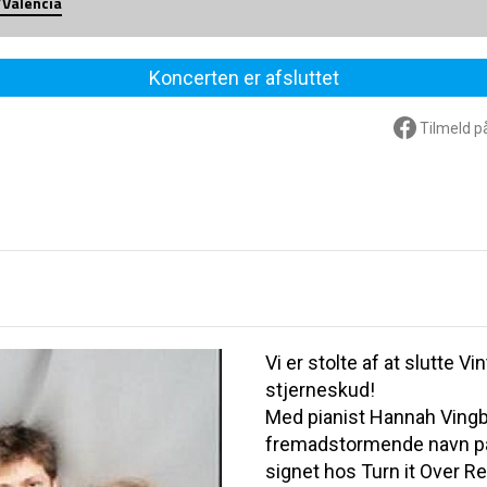
/Valencia
Koncerten er afsluttet
Tilmeld p
Vi er stolte af at slutte 
stjerneskud!
Med pianist Hannah Vingbo
fremadstormende navn på
signet hos Turn it Over Re