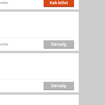
Køb billet
oritter
Dørsalg
oritter
Dørsalg