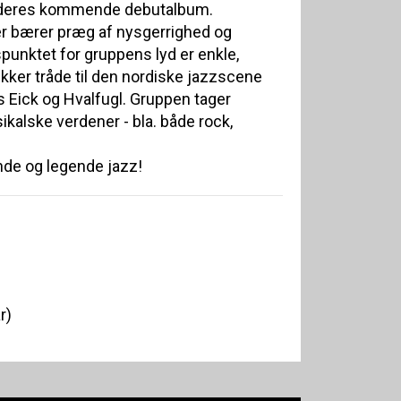
a deres kommende debutalbum.
r bærer præg af nysgerrighed og
unktet for gruppens lyd er enkle,
ker tråde til den nordiske jazzscene
 Eick og Hvalfugl. Gruppen tager
ikalske verdener - bla. både rock,
de og legende jazz!
r)