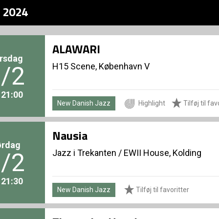
z 2024
ALAWARI
rsdag
H15 Scene, København V
/2
. 21:00
New Danish Jazz
Highlight
Tilføj til fav
Nausia
ørdag
Jazz i Trekanten
/
EWII House, Kolding
/2
. 21:30
New Danish Jazz
Tilføj til favoritter