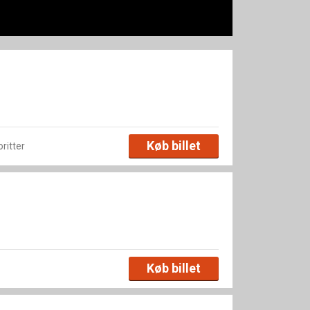
Køb billet
oritter
Køb billet