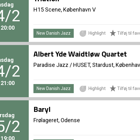
nsdag
H15 Scene, København V
4/2
. 20:00
New Danish Jazz
Highlight
Tilføj til fav
Albert Yde Waidtløw Quartet
nsdag
Paradise Jazz
/
HUSET, Stardust, Københa
4/2
. 21:00
New Danish Jazz
Highlight
Tilføj til fav
Baryl
rsdag
Frølageret, Odense
5/2
. 19:00