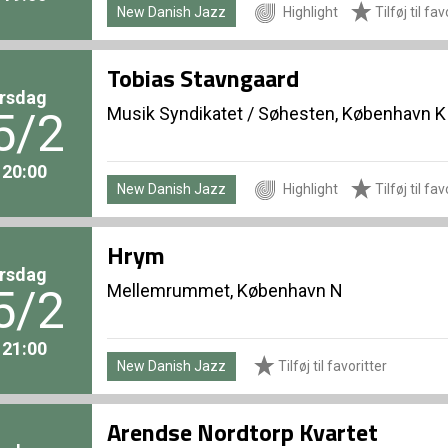
New Danish Jazz
Highlight
Tilføj til fav
Tobias Stavngaard
rsdag
Musik Syndikatet
/
Søhesten, København K
5/2
. 20:00
New Danish Jazz
Highlight
Tilføj til fav
Hrym
rsdag
Mellemrummet, København N
5/2
. 21:00
New Danish Jazz
Tilføj til favoritter
Arendse Nordtorp Kvartet