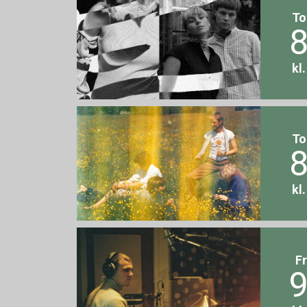
To
8
kl
To
8
kl
F
9