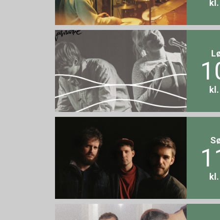
kl
L
1
kl
S
1
kl