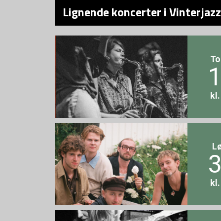
Lignende koncerter i Vinterjaz
To
1
kl
L
3
kl