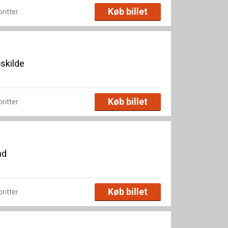
Køb billet
oritter
skilde
Køb billet
oritter
nd
Køb billet
oritter