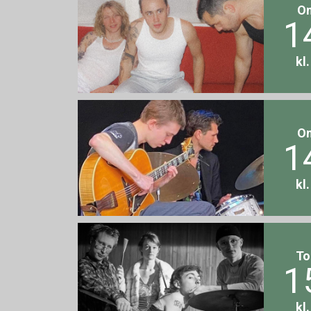
O
1
kl
O
1
kl
To
1
kl