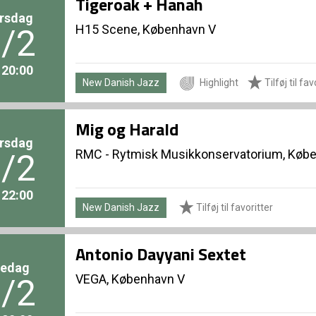
Tigeroak + Hanah
rsdag
H15 Scene, København V
/2
. 20:00
New Danish Jazz
Highlight
Tilføj til fav
Mig og Harald
rsdag
RMC - Rytmisk Musikkonservatorium, Køb
/2
. 22:00
New Danish Jazz
Tilføj til favoritter
Antonio Dayyani Sextet
redag
VEGA, København V
/2