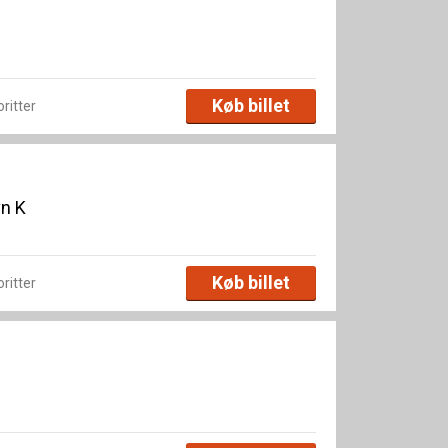
Køb billet
oritter
vn K
Køb billet
oritter