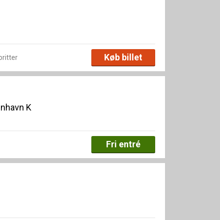
Køb billet
oritter
enhavn K
Fri entré