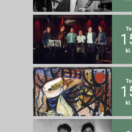
To
1
kl
To
1
kl