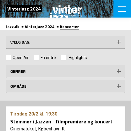
SØG
Vinterjazz 2024
Jazz.dk
Vinterjazz 2024
Koncerter
English
VÆLG FESTI
VÆLG DAG:
COPENHAGEN JAZ
PROGRAM
Open Air
Fri entré
Highlights
Koncertovers
VINTERJAZZ
LOCATIONS
Temaer
GENRER
Venues & arr
App
INFO
App
OMRÅDE
Presse/Bag
ORGANISAT
Bidragsyder
Om fonden
Om Copenhag
NYHEDSBRE
Om bestyrel
Om Vinterjaz
Tirsdag
20/2
kl. 19:30
Kontakt
Stemmer i Jazzen - filmpremiere og koncert
SHOP
Persondatapo
Cinemateket, København K