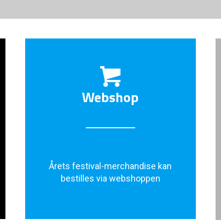
Webshop
Årets festival-merchandise kan
bestilles via webshoppen