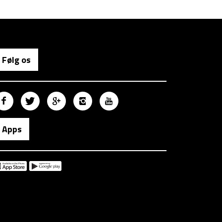
Følg os
Apps