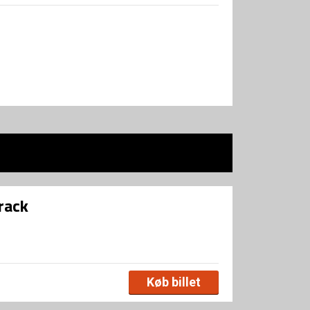
rack
Køb billet