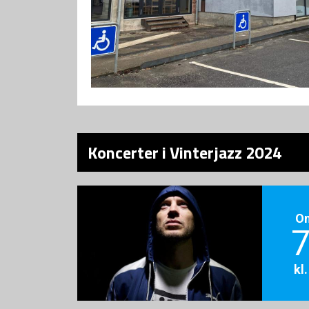
Koncerter i Vinterjazz 2024
O
7
kl