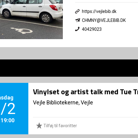
https://vejlebib.dk
CHMNY@VEJLEBIB.DK
40429023
Vinylset og artist talk med Tue T
nsdag
Vejle Bibliotekerne, Vejle
/2
. 19:00
Tilføj til favoritter