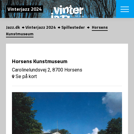
SØG
Vinterjazz 2024
Jazz.dk
Vinterjazz 2024
Spillesteder
Horsens
English
Kunstmuseum
VÆLG FESTI
COPENHAGEN JAZ
PROGRAM
Horsens Kunstmuseum
Koncertovers
VINTERJAZZ
LOCATIONS
Carolinelundsvej 2, 8700 Horsens
Temaer
Se på kort
Venues & arr
App
INFO
App
Presse/Bag
ORGANISAT
Bidragsyder
Om fonden
Om Copenhag
NYHEDSBRE
Om bestyrel
Om Vinterjaz
Kontakt
SHOP
Persondatapo