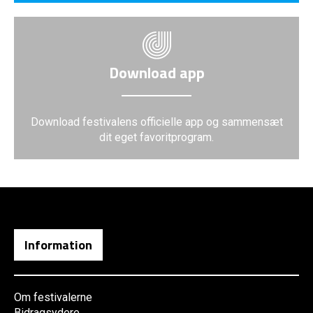
Download app
Download festivalens officielle app og sammensæt
dit eget favoritprogram.
Information
Om festivalerne
Bidragsydere