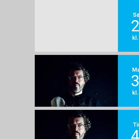
S
2
kl
M
3
kl
Ti
4