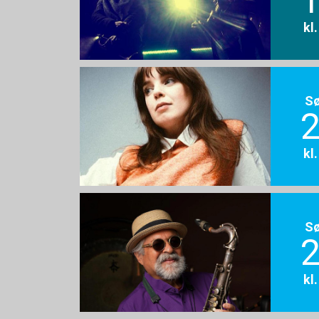
1
kl
S
2
kl
S
2
kl