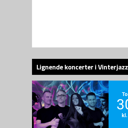
Lignende koncerter i Vinterjaz
To
3
kl