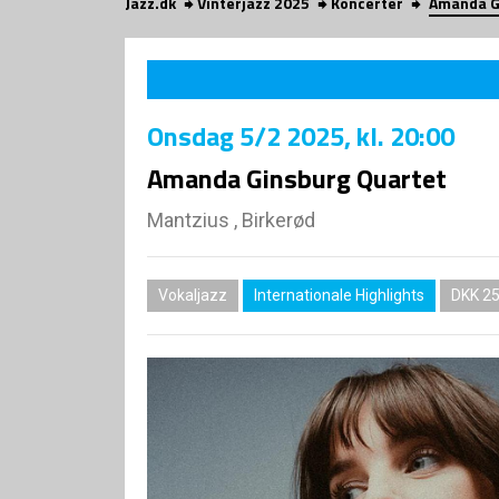
Jazz.dk
Vinterjazz 2025
Koncerter
Amanda G
Onsdag
5/2 2025
, kl. 20:00
Amanda Ginsburg Quartet
Mantzius , Birkerød
Vokaljazz
Internationale Highlights
DKK 2