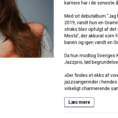
karriere har i de seneste 
Med sit debutalbum "Jag h
2019, vandt hun en Gramm
straks blev opfulgt af det
Mesta", der akkurat som 
banen og igen vandt en G
Da hun modtog Sveriges 
Jazzpris, lød begrundelse
»Der findes et ekko af vo
jazzsangerinder i hendes
virkeligt charmerende sang
Læs mere