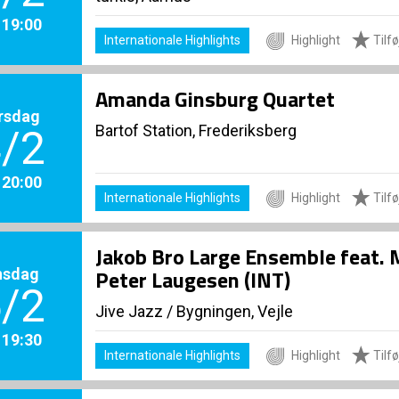
. 19:00
Internationale Highlights
Highlight
Tilføj
Amanda Ginsburg Quartet
rsdag
Bartof Station, Frederiksberg
/2
. 20:00
Internationale Highlights
Highlight
Tilføj
Jakob Bro Large Ensemble feat. 
nsdag
Peter Laugesen (INT)
/2
Jive Jazz
/
Bygningen, Vejle
. 19:30
Internationale Highlights
Highlight
Tilføj