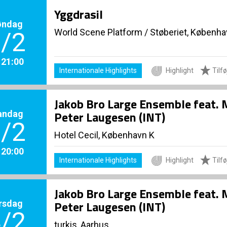
Yggdrasil
øndag
World Scene Platform
/
Støberiet, Københ
/2
. 21:00
Internationale Highlights
Highlight
Tilføj
Jakob Bro Large Ensemble feat. 
andag
Peter Laugesen (INT)
/2
Hotel Cecil, København K
. 20:00
Internationale Highlights
Highlight
Tilføj
Jakob Bro Large Ensemble feat. 
rsdag
Peter Laugesen (INT)
/2
turkis, Aarhus