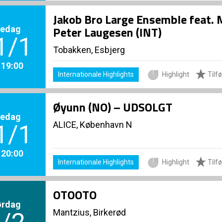
Jakob Bro Large Ensemble feat. 
redag
Peter Laugesen (INT)
1/1
Tobakken, Esbjerg
. 19:00
Internationale Highlights
Highlight
Tilføj
Øyunn (NO) – UDSOLGT
redag
ALICE, København N
1/1
. 20:00
Internationale Highlights
Highlight
Tilføj
OTOOTO
ørdag
Mantzius, Birkerød