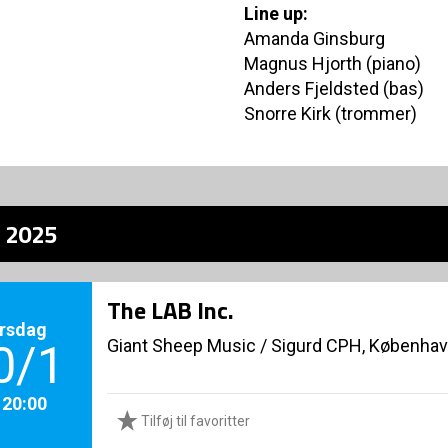
Line up:
Amanda Ginsburg
Magnus Hjorth (piano)
Anders Fjeldsted (bas)
Snorre Kirk (trommer)
z 2025
The LAB Inc.
rsdag
Giant Sheep Music
/
Sigurd CPH, Københa
0/1
. 20:00
Tilføj til favoritter