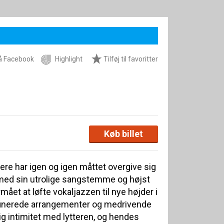
å Facebook
Highlight
Tilføj til favoritter
Køb billet
re har igen og igen måttet overgive sig
 med sin utrolige sangstemme og højst
rmået at løfte vokaljazzen til nye højder i
finerede arrangementer og medrivende
ig intimitet med lytteren, og hendes