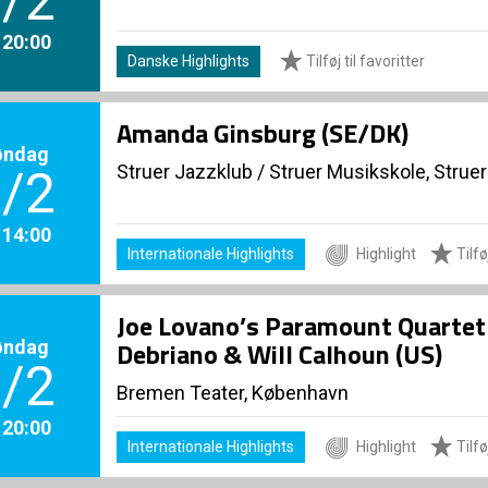
/2
. 20:00
Danske Highlights
Tilføj til favoritter
Amanda Ginsburg (SE/DK)
øndag
Struer Jazzklub
/
Struer Musikskole, Struer
/2
. 14:00
Internationale Highlights
Highlight
Tilføj
Joe Lovano’s Paramount Quartet f
øndag
Debriano & Will Calhoun (US)
/2
Bremen Teater, København
. 20:00
Internationale Highlights
Highlight
Tilføj