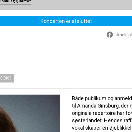
insburg Quartet
Koncerten er afsluttet
Tilmeld p
50 DKK
Både publikum og anmelde
til Amanda Ginsburg, der
originale repertoire har fo
søsterlandet. Hendes raf
vokal skaber en øjeblikkel