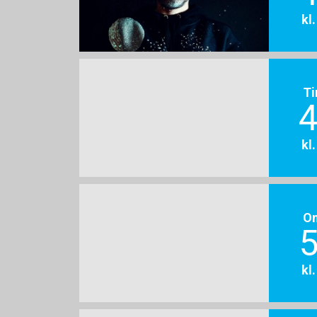
kl
Ti
4
kl
O
5
kl