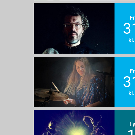
F
3
kl
F
3
kl
L