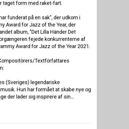
år taget form med raket-fart.
ar funderat på en sak", der udkom i
y Award for Jazz of the Year, der
 andet album, "Det Lilla Händer Det
forgængeren fejede konkurrenterne af
rammy Award for Jazz of the Year 2021.
Kompositörers/Textförfattares
n:
res (Sveriges) legendariske
 musik. Hun har formået at skabe nye og
e der lader sig inspirere af sin...