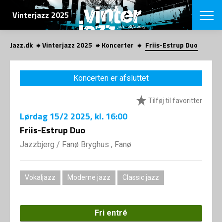
SØG
Vinterjazz 2025
Jazz.dk
Vinterjazz 2025
Koncerter
Friis-Estrup Duo
English
VÆLG FESTI
Koncerten er afsluttet
COPENHAGEN JAZ
PROGRAM
Tilføj til favoritter
Koncertovers
VINTERJAZZ
LOCATIONS
Lørdag
15/2 2025
, kl. 16:00
Temaer
Venues & arr
Friis-Estrup Duo
App
INFO
App
Jazzbjerg
/
Fanø Bryghus , Fanø
Presse/Bag
ORGANISAT
Bidragsyder
Om fonden
Om Copenhag
Vokaljazz
Moderne jazz
Classic jazz
NYHEDSBRE
Om bestyrel
Om Vinterjaz
Kontakt
SHOP
Fri entré
Persondatapo