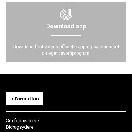
Download app
Download festivalens officielle app og sammensæt
dit eget favoritprogram.
Information
Om festivalerne
Bidragsydere