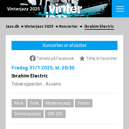
SØG
Vinterjazz 2025
Jazz.dk
Vinterjazz 2025
Koncerter
Ibrahim Electric
English
VÆLG FESTI
Koncerten er afsluttet
COPENHAGEN JAZ
PROGRAM
Tilmeld på Facebook
Tilføj til favoritter
Koncertovers
VINTERJAZZ
LOCATIONS
Fredag
31/1 2025
, kl. 20:30
Temaer
Venues & arr
Ibrahim Electric
App
INFO
App
Tobaksgaarden , Assens
Presse/Bag
ORGANISAT
Bidragsyder
Om fonden
Om Copenhag
Rock
Funk
Moderne jazz
Fusion
NYHEDSBRE
Om bestyrel
Om Vinterjaz
Contemporary
DKK 200
Kontakt
SHOP
Persondatapo