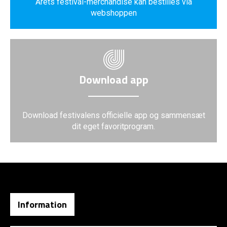
Årets festival-merchandise kan bestilles via
webshoppen
Download app
Download festivalens officielle app og sammensæt
dit eget favoritprogram.
Information