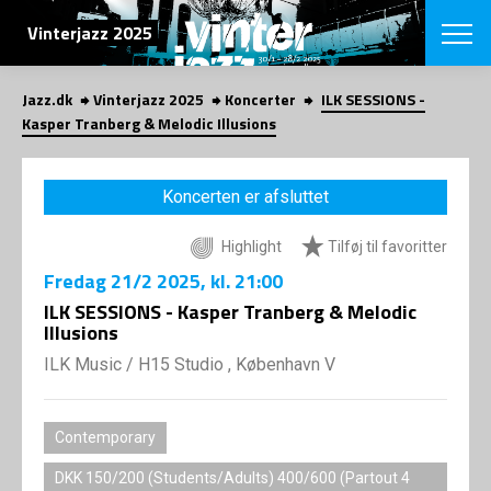
SØG
Vinterjazz 2025
Jazz.dk
Vinterjazz 2025
Koncerter
ILK SESSIONS -
English
Kasper Tranberg & Melodic Illusions
VÆLG FESTI
COPENHAGEN JAZ
Koncerten er afsluttet
PROGRAM
Koncertovers
VINTERJAZZ
Highlight
Tilføj til favoritter
LOCATIONS
Temaer
Fredag
21/2 2025
, kl. 21:00
Venues & arr
App
INFO
ILK SESSIONS - Kasper Tranberg & Melodic
App
Illusions
Presse/Bag
ORGANISAT
Bidragsyder
ILK Music
/
H15 Studio , København V
Om fonden
Om Copenhag
NYHEDSBRE
Om bestyrel
Om Vinterjaz
Contemporary
Kontakt
SHOP
Persondatapo
DKK 150/200 (Students/Adults) 400/600 (Partout 4