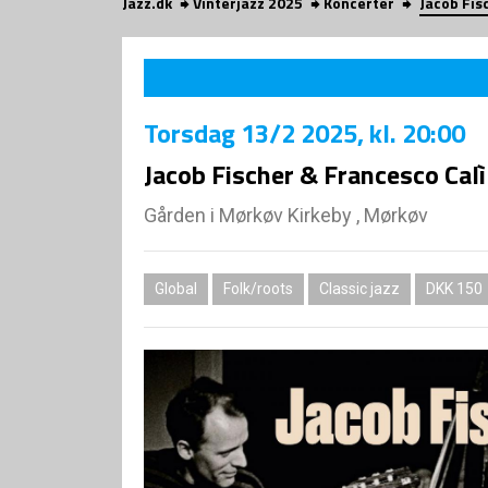
Jazz.dk
Vinterjazz 2025
Koncerter
Jacob Fis
Torsdag
13/2 2025
, kl. 20:00
Jacob Fischer & Francesco Calì
Gården i Mørkøv Kirkeby , Mørkøv
Global
Folk/roots
Classic jazz
DKK 150