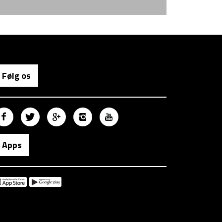
Følg os
Apps