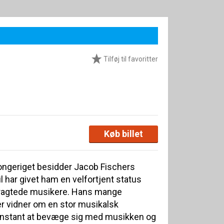
Tilføj til favoritter
Køb billet
kongeriget besidder Jacob Fischers
il har givet ham en velfortjent status
tragtede musikere. Hans mange
er vidner om en stor musikalsk
 konstant at bevæge sig med musikken og