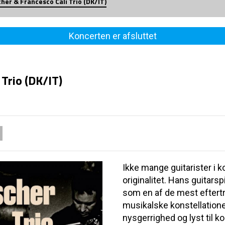
cher & Francesco Calì Trio (DK/IT)
Koncerten er afsluttet
 Trio (DK/IT)
Ikke mange guitarister i 
originalitet. Hans guitarsp
som en af de mest efter
musikalske konstellation
nysgerrighed og lyst til