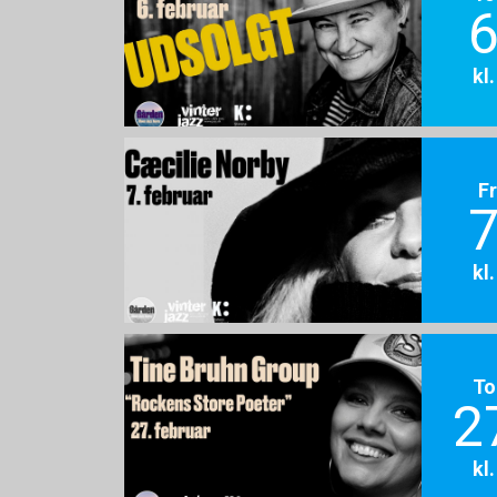
6
kl
F
7
kl
To
2
kl