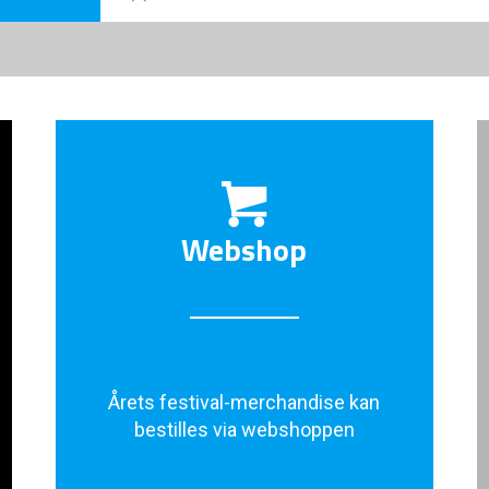
Webshop
Årets festival-merchandise kan
bestilles via webshoppen