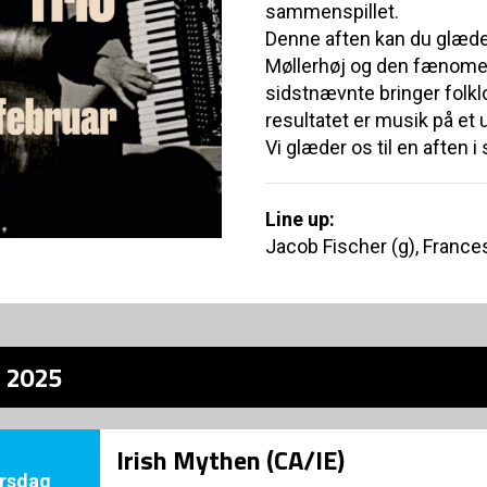
sammenspillet.
Denne aften kan du glæde 
Møllerhøj og den fænome
sidstnævnte bringer folklo
resultatet er musik på et u
Vi glæder os til en aften 
Line up:
Jacob Fischer (g), France
z 2025
Irish Mythen (CA/IE)
rsdag