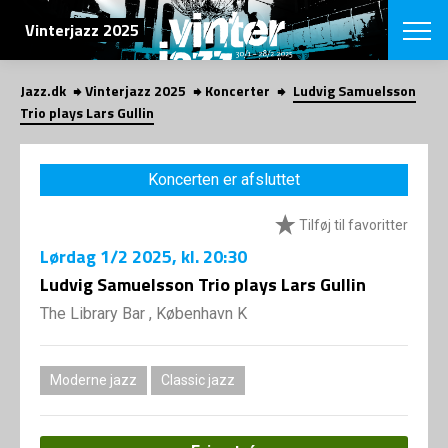
SØG
Vinterjazz 2025
Jazz.dk
Vinterjazz 2025
Koncerter
Ludvig Samuelsson
English
Trio plays Lars Gullin
VÆLG FESTI
COPENHAGEN JAZ
Koncerten er afsluttet
PROGRAM
Koncertovers
VINTERJAZZ
Tilføj til favoritter
LOCATIONS
Temaer
Lørdag
1/2 2025
, kl. 20:30
Venues & arr
App
INFO
Ludvig Samuelsson Trio plays Lars Gullin
App
Presse/Bag
The Library Bar , København K
ORGANISAT
Bidragsyder
Om fonden
Om Copenhag
NYHEDSBRE
Om bestyrel
Om Vinterjaz
Moderne jazz
Classic jazz
Kontakt
SHOP
Persondatapo