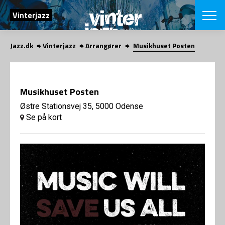
SØG
Vinterjazz
Jazz.dk
Vinterjazz
Arrangører
Musikhuset Posten
English
VÆLG FESTI
COPENHAGEN JAZ
Musikhuset Posten
PROGRAM
Koncertovers
Østre Stationsvej 35, 5000 Odense
VINTERJAZZ
LOCATIONS
Se på kort
Temaer
Venues & arr
App
INFO
App
Presse/Bag
ORGANISAT
Bidragsyder
Om fonden
Om Copenhag
NYHEDSBRE
Om bestyrel
Om Vinterjaz
Kontakt
SHOP
Persondatapo