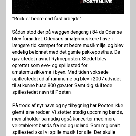
”Rock er bedre end fast arbejde”
Sådan stod der på væggen dengang i 84 da Odense
blev forandret. Odenses amatørmusikere have i
længere tid kæmpet for et bedre musikmiljø, og blev
endelig belønnet med det gamle pakkeposthus. De
gav stedet navnet Rytmeposten. Stedet blev
oprettet som øve- og spillested for
amatørmusikkerne i byen. Med tiden voksede
spillestedet ud af rammerne og blev i 2007 udvidet
til at kunne huse 800 gæster. Samtidig skiftede
spillestedet navn til Posten.
På trods af nyt navn og ny tilbygning har Posten ikke
glemt sine rødder. Vi støtter stadig upcoming bands,
men afholder samtidig også koncerter med mere
veletableret bands fra ind og udland. Som regionalt
spillested skal vi spille musik for alle. Der skulle