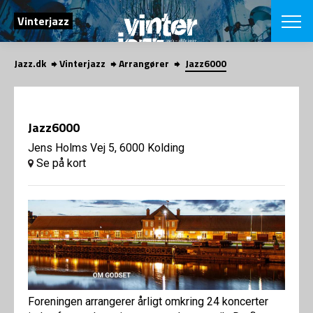
SØG
Vinterjazz
Jazz.dk
Vinterjazz
Arrangører
Jazz6000
English
VÆLG FESTI
COPENHAGEN JAZ
Jazz6000
PROGRAM
Koncertovers
Jens Holms Vej 5, 6000 Kolding
VINTERJAZZ
LOCATIONS
Se på kort
Temaer
Venues & arr
App
INFO
App
Presse/Bag
ORGANISAT
Bidragsyder
Om fonden
Om Copenhag
NYHEDSBRE
Om bestyrel
Om Vinterjaz
Kontakt
SHOP
Foreningen arrangerer årligt omkring 24 koncerter
Persondatapo