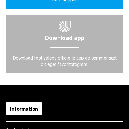
Download app
Download festivalens officielle app og sammensæt
dit eget favoritprogram.
Information