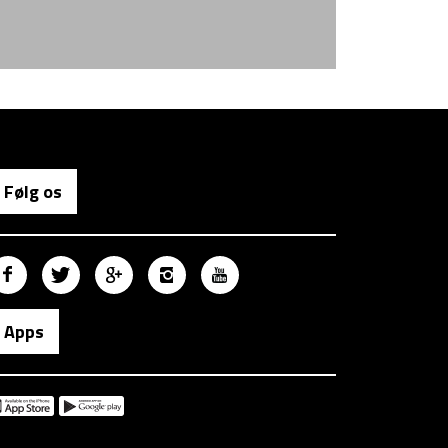
Følg os
Apps