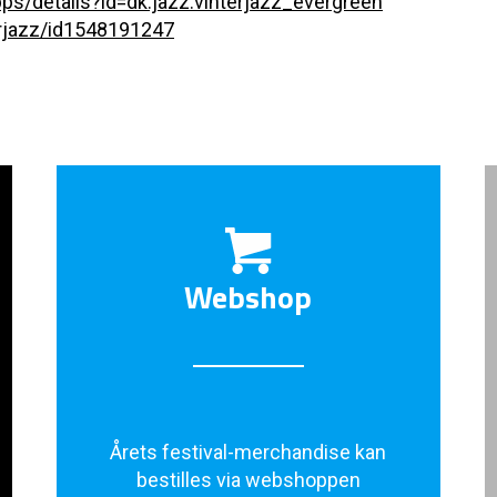
pps/details?id=dk.jazz.vinterjazz_evergreen
erjazz/id1548191247
Webshop
Årets festival-merchandise kan
bestilles via webshoppen