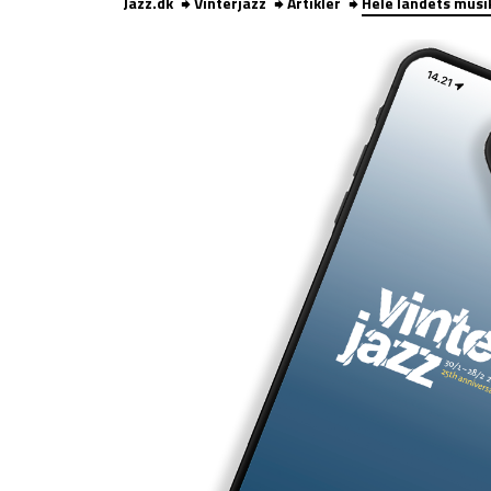
Jazz.dk
Vinterjazz
Artikler
Hele landets musi