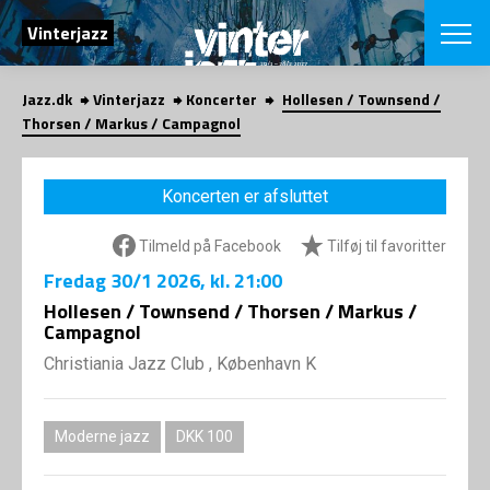
SØG
Vinterjazz
Jazz.dk
Vinterjazz
Koncerter
Hollesen / Townsend /
English
Thorsen / Markus / Campagnol
VÆLG FESTI
COPENHAGEN JAZ
Koncerten er afsluttet
PROGRAM
Koncertovers
VINTERJAZZ
Tilmeld på Facebook
Tilføj til favoritter
LOCATIONS
Temaer
Fredag
30/1 2026
, kl. 21:00
Venues & arr
App
INFO
Hollesen / Townsend / Thorsen / Markus /
App
Campagnol
Presse/Bag
ORGANISAT
Bidragsyder
Christiania Jazz Club , København K
Om fonden
Om Copenhag
NYHEDSBRE
Om bestyrel
Om Vinterjaz
Moderne jazz
DKK 100
Kontakt
SHOP
Persondatapo