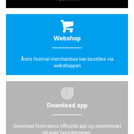
Webshop
Årets festival-merchandise kan bestilles via
webshoppen
Download app
Download festivalens officielle app og sammensæt
dit eget favoritprogram.