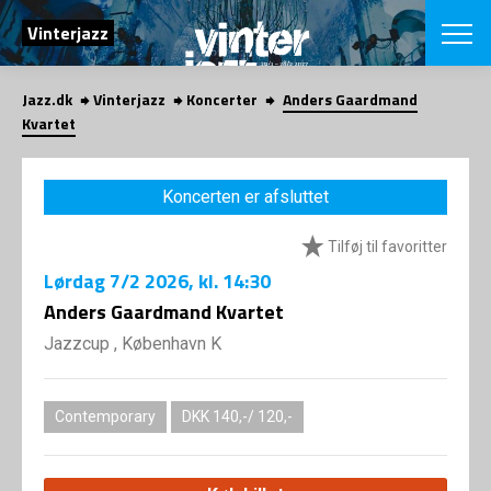
SØG
Vinterjazz
Jazz.dk
Vinterjazz
Koncerter
Anders Gaardmand
English
Kvartet
VÆLG FESTI
COPENHAGEN JAZ
Koncerten er afsluttet
PROGRAM
Koncertovers
VINTERJAZZ
Tilføj til favoritter
LOCATIONS
Temaer
Lørdag
7/2 2026
, kl. 14:30
Venues & arr
App
INFO
Anders Gaardmand Kvartet
App
Presse/Bag
Jazzcup , København K
ORGANISAT
Bidragsyder
Om fonden
Om Copenhag
NYHEDSBRE
Om bestyrel
Om Vinterjaz
Contemporary
DKK 140,-/ 120,-
Kontakt
SHOP
Persondatapo