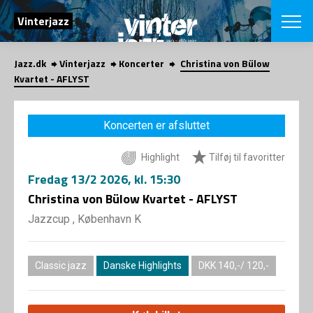
SØG
Vinterjazz
Jazz.dk
Vinterjazz
Koncerter
Christina von Bülow
English
Kvartet - AFLYST
VÆLG FESTI
COPENHAGEN JAZ
Koncerten er afsluttet
PROGRAM
Koncertovers
VINTERJAZZ
Highlight
Tilføj til favoritter
LOCATIONS
Temaer
Fredag
13/2 2026
, kl. 15:30
Venues & arr
App
INFO
Christina von Bülow Kvartet - AFLYST
App
Presse/Bag
Jazzcup , København K
ORGANISAT
Bidragsyder
Om fonden
Om Copenhag
NYHEDSBRE
Om bestyrel
Om Vinterjaz
Classic jazz
Danske Highlights
DKK 140,-/ 120,-
Kontakt
SHOP
Persondatapo