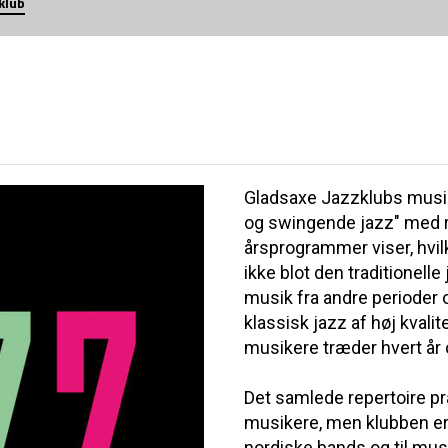
klub
Gladsaxe Jazzklubs musik
og swingende jazz" med r
årsprogrammer viser, hvilk
ikke blot den traditionel
musik fra andre perioder 
klassisk jazz af høj kvali
musikere træder hvert år 
Det samlede repertoire 
musikere, men klubben er 
nordiske bands og til mus