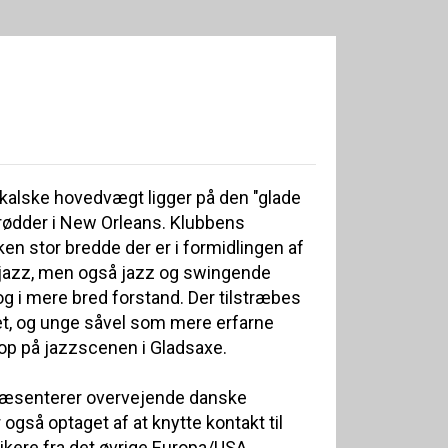
alske hovedvægt ligger på den "glade
ødder i New Orleans. Klubbens
en stor bredde der er i formidlingen af
le jazz, men også jazz og swingende
og i mere bred forstand. Der tilstræbes
tet, og unge såvel som mere erfarne
op på jazzscenen i Gladsaxe.
præsenterer overvejende danske
også optaget af at knytte kontakt til
ikere fra det øvrige Europa/USA.