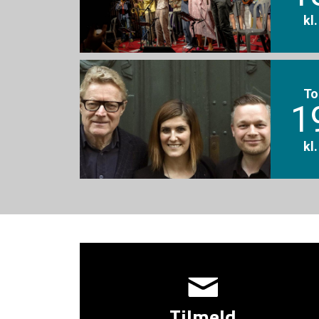
kl
To
1
kl
Tilmeld