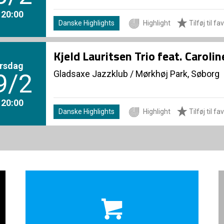
. 20:00
Danske Highlights
Highlight
Tilføj til fa
Kjeld Lauritsen Trio feat. Caroli
rsdag
Gladsaxe Jazzklub
/
Mørkhøj Park, Søborg
9/2
. 20:00
Danske Highlights
Highlight
Tilføj til fa