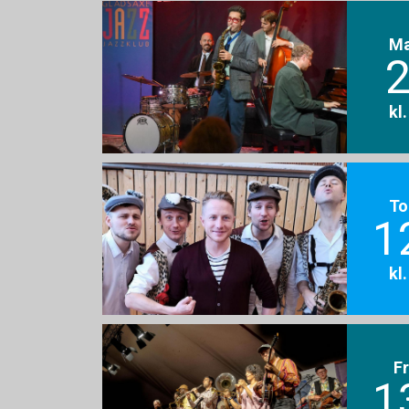
M
2
kl
To
1
kl
F
1