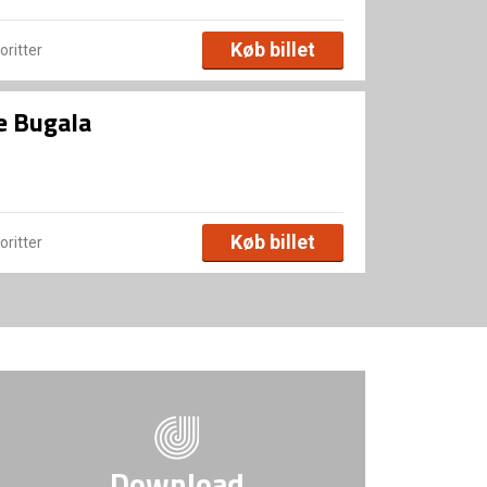
Køb billet
voritter
ne Bugala
Køb billet
voritter
Download