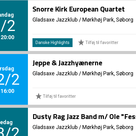
Snorre Kirk European Quartet
andag
Gladsaxe Jazzklub
/
Mørkhøj Park, Søborg
/2
. 20:00
Danske Highlights
Tilføj til favoritter
Jeppe & Jazzhyænerne
rsdag
Gladsaxe Jazzklub
/
Mørkhøj Park, Søborg
2/2
. 16:00
Tilføj til favoritter
Dusty Rag Jazz Band m/ Ole "Fes
redag
Gladsaxe Jazzklub
/
Mørkhøj Park, Søborg
3/2