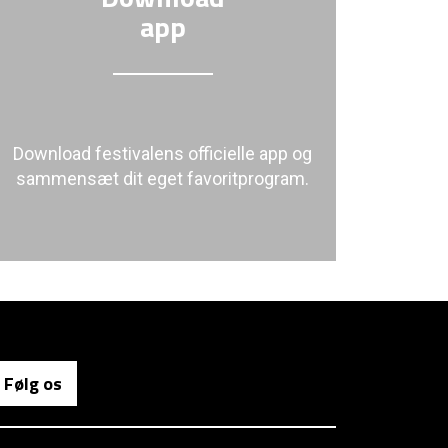
app
Download festivalens officielle app og
sammensæt dit eget favoritprogram.
Følg os