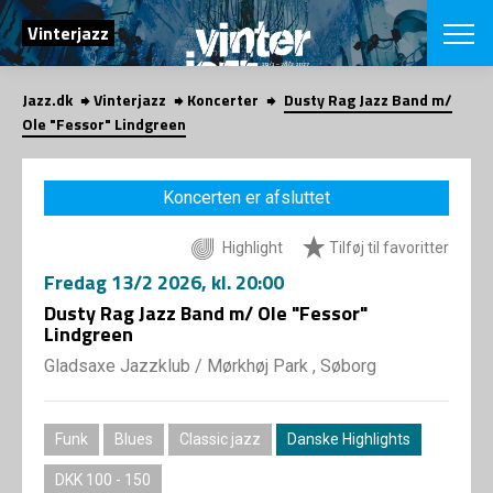
SØG
Vinterjazz
Jazz.dk
Vinterjazz
Koncerter
Dusty Rag Jazz Band m/
English
Ole "Fessor" Lindgreen
VÆLG FESTI
COPENHAGEN JAZ
Koncerten er afsluttet
PROGRAM
Koncertovers
VINTERJAZZ
Highlight
Tilføj til favoritter
LOCATIONS
Temaer
Fredag
13/2 2026
, kl. 20:00
Venues & arr
App
INFO
Dusty Rag Jazz Band m/ Ole "Fessor"
App
Lindgreen
Presse/Bag
ORGANISAT
Bidragsyder
Gladsaxe Jazzklub
/
Mørkhøj Park , Søborg
Om fonden
Om Copenhag
NYHEDSBRE
Om bestyrel
Om Vinterjaz
Funk
Blues
Classic jazz
Danske Highlights
Kontakt
SHOP
Persondatapo
DKK 100 - 150