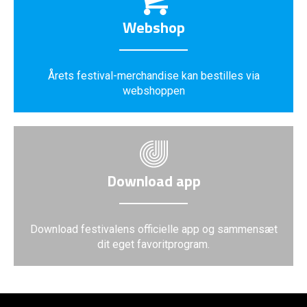
Webshop
Årets festival-merchandise kan bestilles via
webshoppen
Download app
Download festivalens officielle app og sammensæt
dit eget favoritprogram.