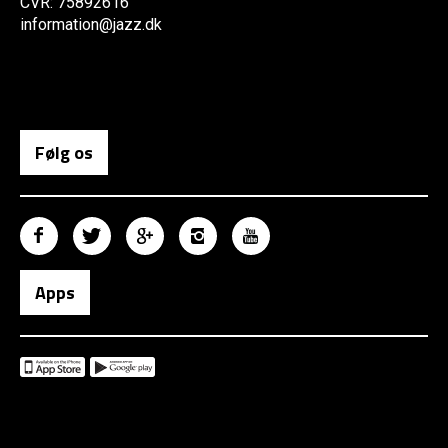
CVR: 75892616
information@jazz.dk
Følg os
Apps