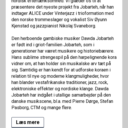
nordisk eftertænksomhed. Vi glæder os til at
præsentere det nyeste projekt fra Jobarteh, når han
indtager ALICE under Vinterjazz i trioformation med
den norske trommeslager og vokalist Siv Øyunn
Kjenstad og jazzpianist Nikolaj Svaneborg.
Den herboende gambiske musiker Dawda Jobarteh
er født ind i griot-familien Jobarteh, som i
generationer har været musikere og historiebærere.
Hans sublime strengespil på den harpelignende kora
vidner om, at han holder sin musikalske arv tæt på
sig. Samtidig er han kendt for at udforske koraen i
relation til nye og moderne klangmuligheder, hvor
han blander vestafrikanske traditioner, jazz, rock,
elektroniske effekter og nordiske klange. Dawda
Jobarteh har indgået i utallige samarbejder på den
danske musikscene, bl.a. med Pierre Dørge, Stefan
Pasborg, CTM og mange flere.
Læs mere