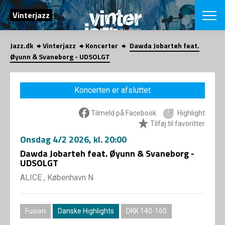
SØG
Vinterjazz
Jazz.dk
Vinterjazz
Koncerter
Dawda Jobarteh feat.
English
Øyunn & Svaneborg - UDSOLGT
VÆLG FESTI
COPENHAGEN JAZ
Koncerten er afsluttet
PROGRAM
Koncertovers
VINTERJAZZ
Tilmeld på Facebook
Highlight
LOCATIONS
Temaer
Tilføj til favoritter
Venues & arr
App
Onsdag
4/2 2026
, kl. 20:00
INFO
App
Dawda Jobarteh feat. Øyunn & Svaneborg -
Presse/Bag
UDSOLGT
ORGANISAT
Bidragsyder
Om fonden
ALICE , København N
Om Copenhag
NYHEDSBRE
Om bestyrel
Om Vinterjaz
Kontakt
SHOP
Fusion
Danske Highlights
DKK 140-160
Persondatapo