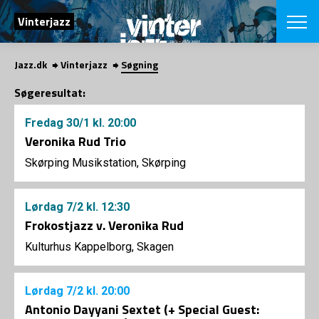
SØG
Vinterjazz
Jazz.dk
Vinterjazz
Søgning
English
Søgeresultat:
VÆLG FESTI
Fredag
30/1
kl. 20:00
COPENHAGEN JAZ
PROGRAM
Veronika Rud Trio
Koncertovers
VINTERJAZZ
Skørping Musikstation, Skørping
LOCATIONS
Temaer
Venues & arr
App
INFO
App
Lørdag
7/2
kl. 12:30
Presse/Bag
Frokostjazz v. Veronika Rud
ORGANISAT
Bidragsyder
Kulturhus Kappelborg, Skagen
Om fonden
Om Copenhag
NYHEDSBRE
Om bestyrel
Om Vinterjaz
Kontakt
Lørdag
7/2
kl. 20:00
SHOP
Antonio Dayyani Sextet (+ Special Guest:
Persondatapo