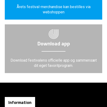
Årets festival-merchandise kan bestilles via
webshoppen
Download app
Download festivalens officielle app og sammensæt
dit eget favoritprogram.
Information