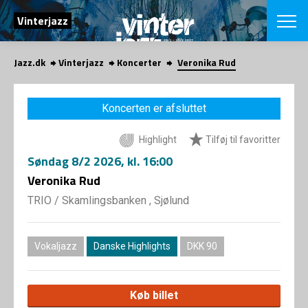
SØG
Vinterjazz
Jazz.dk
Vinterjazz
Koncerter
Veronika Rud
English
VÆLG FESTI
Koncerten er afsluttet
COPENHAGEN JAZ
PROGRAM
Highlight
Tilføj til favoritter
Koncertovers
VINTERJAZZ
LOCATIONS
Søndag
8/2 2026
, kl. 16:00
Temaer
Venues & arr
Veronika Rud
App
INFO
App
TRIO
/
Skamlingsbanken , Sjølund
Presse/Bag
ORGANISAT
Bidragsyder
Om fonden
Om Copenhag
Vokaljazz
Danske Highlights
DKK 90
NYHEDSBRE
Om bestyrel
Om Vinterjaz
Kontakt
SHOP
Køb billet
Persondatapo