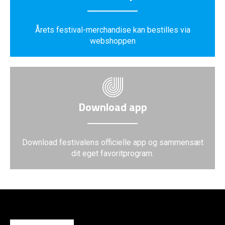
Årets festival-merchandise kan bestilles via
webshoppen
Download app
Download festivalens officielle app og sammensæt
dit eget favoritprogram.