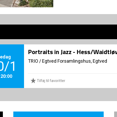
Portraits in Jazz - Hess/Waidtl
redag
TRIO
/
Egtved Forsamlingshus, Egtved
0/1
. 20:00
Tilføj til favoritter