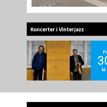
Koncerter i Vinterjazz
F
3
kl