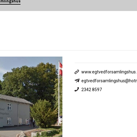
amlingshus
www.egtvedforsamlingshus.
egtvedforsamlingshus@hot
2342 8597