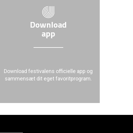
Download
app
Download festivalens officielle app og
sammensæt dit eget favoritprogram.