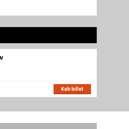
øw
Køb billet