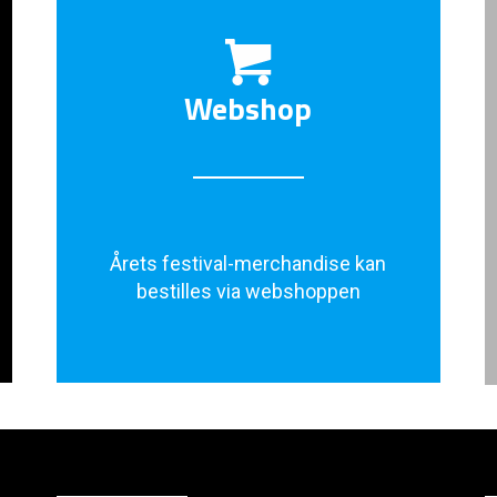
Webshop
Årets festival-merchandise kan
bestilles via webshoppen