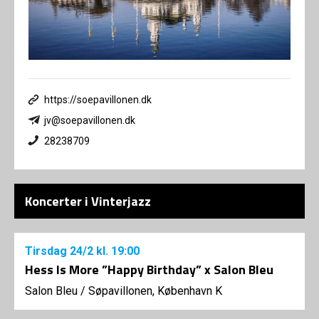
https://soepavillonen.dk
jv@soepavillonen.dk
28238709
Koncerter i Vinterjazz
Tirsdag
24/2
kl. 19:00
Hess Is More ”Happy Birthday” x Salon Bleu
Salon Bleu
/
Søpavillonen, København K