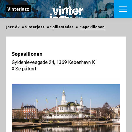
SØG
Vinterjazz
Jazz.dk
Vinterjazz
Spillesteder
Søpavillonen
English
VÆLG FESTI
COPENHAGEN JAZ
Søpavillonen
PROGRAM
Koncertovers
Gyldenløvesgade 24, 1369 København K
VINTERJAZZ
LOCATIONS
Se på kort
Temaer
Venues & arr
App
INFO
App
Presse/Bag
ORGANISAT
Bidragsyder
Om fonden
Om Copenhag
NYHEDSBRE
Om bestyrel
Om Vinterjaz
Kontakt
SHOP
Persondatapo