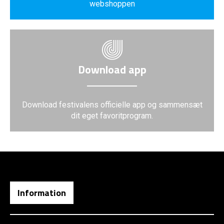
webshoppen
Download app
Download festivalens officielle app og sammensæt
dit eget favoritprogram.
Information