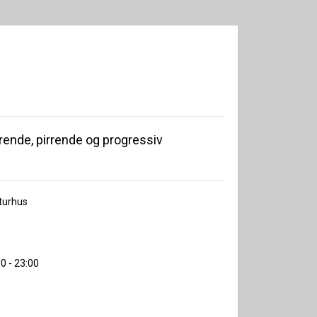
rende, pirrende og progressiv
lturhus
00 - 23:00