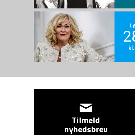
L
2
kl
Tilmeld
nyhedsbrev