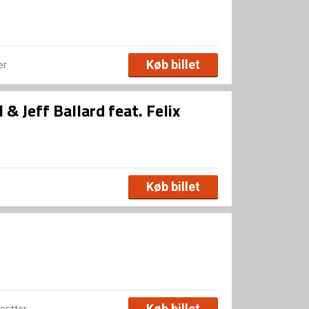
Køb billet
er
& Jeff Ballard feat. Felix
Køb billet
Køb billet
voritter