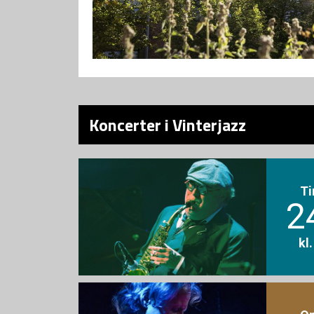
Koncerter i Vinterjazz
Ti
2
kl