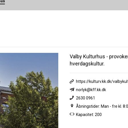
hus
Valby Kulturhus - provoke
hverdagskultur.
https://kulturv.kk.dk/valbyku
norlyk@kff.kk.dk
2630 0961
Åbningstider: Man - fre kl. 8:
Kapacitet: 200