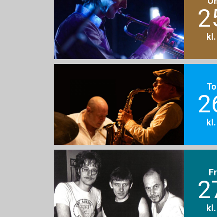
O
2
kl
To
2
kl
F
2
kl