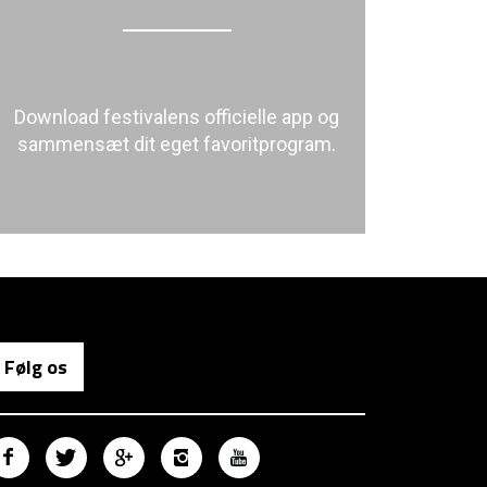
Download festivalens officielle app og
sammensæt dit eget favoritprogram.
Følg os