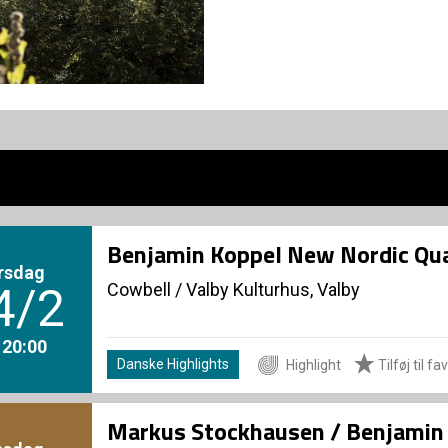
Benjamin Koppel New Nordic Qu
rsdag
Cowbell
/
Valby Kulturhus, Valby
4/2
. 20:00
Danske Highlights
Highlight
Tilføj til fa
Markus Stockhausen / Benjamin 