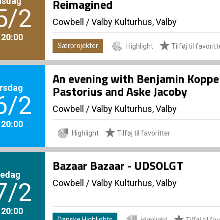
nsdag
Reimagined
5/2
Cowbell
/
Valby Kulturhus, Valby
. 20:00
Særprojekter
Highlight
Tilføj til favoritt
An evening with Benjamin Koppel 
rsdag
Pastorius and Aske Jacoby
6/2
Cowbell
/
Valby Kulturhus, Valby
. 20:00
Highlight
Tilføj til favoritter
Bazaar Bazaar - UDSOLGT
redag
Cowbell
/
Valby Kulturhus, Valby
7/2
. 20:00
Danske Highlights
Highlight
Tilføj til fa