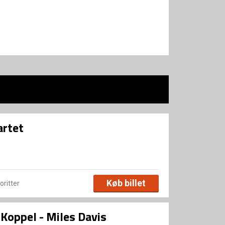
artet
Køb billet
voritter
Koppel - Miles Davis